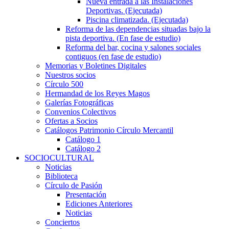
Nueva entrada a las Instalaciones
Deportivas. (Ejecutada)
Piscina climatizada. (Ejecutada)
Reforma de las dependencias situadas bajo la
pista deportiva. (En fase de estudio)
Reforma del bar, cocina y salones sociales
contiguos (en fase de estudio)
Memorias y Boletines Digitales
Nuestros socios
Círculo 500
Hermandad de los Reyes Magos
Galerías Fotográficas
Convenios Colectivos
Ofertas a Socios
Catálogos Patrimonio Círculo Mercantil
Catálogo 1
Catálogo 2
SOCIOCULTURAL
Noticias
Biblioteca
Círculo de Pasión
Presentación
Ediciones Anteriores
Noticias
Conciertos