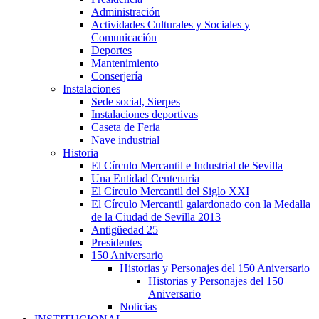
Administración
Actividades Culturales y Sociales y
Comunicación
Deportes
Mantenimiento
Conserjería
Instalaciones
Sede social, Sierpes
Instalaciones deportivas
Caseta de Feria
Nave industrial
Historia
El Círculo Mercantil e Industrial de Sevilla
Una Entidad Centenaria
El Círculo Mercantil del Siglo XXI
El Círculo Mercantil galardonado con la Medalla
de la Ciudad de Sevilla 2013
Antigüedad 25
Presidentes
150 Aniversario
Historias y Personajes del 150 Aniversario
Historias y Personajes del 150
Aniversario
Noticias