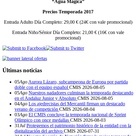
“Agua Mágica”
Precios Temporada 2017
Entrada Adulto Día Completo: 29,00 € (24€ con vale promocional)
Entrada Niño/Sénior Día Completo: 21,00 € (16€ con vale
promocional)
Últimas noticias
05
Ago
Aurora Lázaro, subcampeona de Europa por partida
doble con el equipo español
CMIS
2026-08-05
05
Ago
Nuestros nadadores culminan la temporada destacando
en el Andaluz Junior y Absoluto
CMIS
2026-08-05
04
Ago
Los ajedrecistas del Mercantil firman un destacado
verano de competición
CMIS
2026-08-04
03
Ago
El CMIS concluye la temporada nacional de Sprint
Olímpico con once medallas
CMIS
2026-08-03
31
Jul
Protegemos el patrimonio histórico de la entidad con la
digitalización del archivo
CMIS
2026-07-31