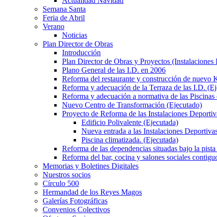
Actualidad Navidad
Semana Santa
Feria de Abril
Verano
Noticias
Plan Director de Obras
Introducción
Plan Director de Obras y Proyectos (Instalaciones
Plano General de las I.D. en 2006
Reforma del restaurante y construcción de nuevo K
Reforma y adecuación de la Terraza de las I.D. (E
Reforma y adecuación a normativa de las Piscinas 
Nuevo Centro de Transformación (Ejecutado)
Proyecto de Reforma de las Instalaciones Deportiv
Edificio Polivalente (Ejecutada)
Nueva entrada a las Instalaciones Deportivas
Piscina climatizada. (Ejecutada)
Reforma de las dependencias situadas bajo la pista 
Reforma del bar, cocina y salones sociales contiguo
Memorias y Boletines Digitales
Nuestros socios
Círculo 500
Hermandad de los Reyes Magos
Galerías Fotográficas
Convenios Colectivos