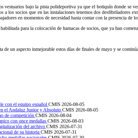
los vestuarios bajo la pista polideportiva ya que el botiquín donde se v
s a los socios que en las instalaciones tenemos dos desfibriladores ex
rabajadores en momentos de necesidad hasta contar con la presencia de lo
habilitada para la colocación de hamacas de socios, que ya han comenza
a de un aspecto inmejorable estos días de finales de mayo y se continúa
le con el equipo español
CMIS
2026-08-05
en el Andaluz Junior y Absoluto
CMIS
2026-08-05
ano de competición
CMIS
2026-08-04
mpico con once medallas
CMIS
2026-08-03
igitalización del archivo
CMIS
2026-07-31
cional de su historia
CMIS
2026-07-31
cho medallas nacionales
CMIS
2026-07-30