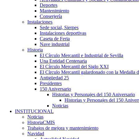
Deportes
Mantenimiento
Conserjería
Instalaciones
Sede social, Sierpes
Instalaciones deportivas
Caseta de Feria
Nave industrial
Historia
El Círculo Mercantil e Industrial de Sevilla
Una Entidad Centenaria
El Círculo Mercantil del Siglo XXI
El Círculo Mercantil galardonado con la Medalla d
Antigüedad 25
Presidentes
150 Aniversario
Historias y Personajes del 150 Aniversario
Historias y Personajes del 150 Aniver
Noticias
INSTITUCIONAL
Noticias
HistoriaCMIS
Trabajos de mejora y mantenimiento
Navidad