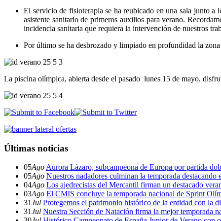
El servicio de fisioterapia se ha reubicado en una sala junto a 
asistente sanitario de primeros auxilios para verano. Recordamo
incidencia sanitaria que requiera la intervención de nuestros t
Por último se ha desbrozado y limpiado en profundidad la zona 
La piscina olímpica, abierta desde el pasado lunes 15 de mayo, disfrut
Últimas noticias
05
Ago
Aurora Lázaro, subcampeona de Europa por partida dob
05
Ago
Nuestros nadadores culminan la temporada destacando 
04
Ago
Los ajedrecistas del Mercantil firman un destacado ver
03
Ago
El CMIS concluye la temporada nacional de Sprint Olí
31
Jul
Protegemos el patrimonio histórico de la entidad con la d
31
Jul
Nuestra Sección de Natación firma la mejor temporada na
30
Jul
Histórico Campeonato de España Junior de Verano con o