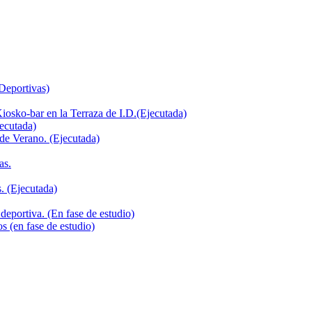
 Deportivas)
iosko-bar en la Terraza de I.D.(Ejecutada)
jecutada)
de Verano. (Ejecutada)
as.
. (Ejecutada)
deportiva. (En fase de estudio)
s (en fase de estudio)