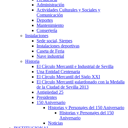
Administración
Actividades Culturales y Sociales y
Comunicación
Deportes
Mantenimiento
Conserjería
Instalaciones
Sede social, Sierpes
Instalaciones deportivas
Caseta de Feria
Nave industrial
Historia
El Círculo Mercantil e Industrial de Sevilla
Una Entidad Centenaria
El Círculo Mercantil del Siglo XXI
El Círculo Mercantil galardonado con la Medalla
de la Ciudad de Sevilla 2013
Antigüedad 25
Presidentes
150 Aniversario
Historias y Personajes del 150 Aniversario
Historias y Personajes del 150
Aniversario
Noticias