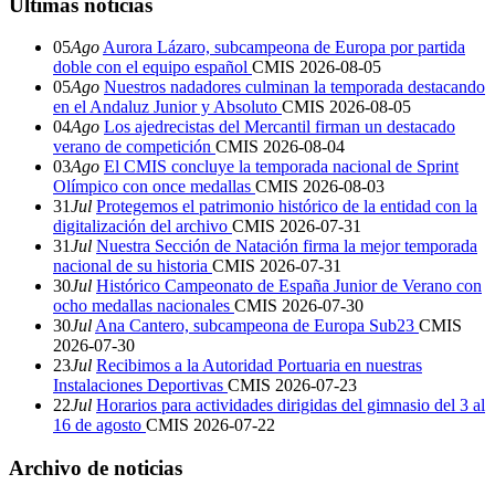
Últimas noticias
05
Ago
Aurora Lázaro, subcampeona de Europa por partida
doble con el equipo español
CMIS
2026-08-05
05
Ago
Nuestros nadadores culminan la temporada destacando
en el Andaluz Junior y Absoluto
CMIS
2026-08-05
04
Ago
Los ajedrecistas del Mercantil firman un destacado
verano de competición
CMIS
2026-08-04
03
Ago
El CMIS concluye la temporada nacional de Sprint
Olímpico con once medallas
CMIS
2026-08-03
31
Jul
Protegemos el patrimonio histórico de la entidad con la
digitalización del archivo
CMIS
2026-07-31
31
Jul
Nuestra Sección de Natación firma la mejor temporada
nacional de su historia
CMIS
2026-07-31
30
Jul
Histórico Campeonato de España Junior de Verano con
ocho medallas nacionales
CMIS
2026-07-30
30
Jul
Ana Cantero, subcampeona de Europa Sub23
CMIS
2026-07-30
23
Jul
Recibimos a la Autoridad Portuaria en nuestras
Instalaciones Deportivas
CMIS
2026-07-23
22
Jul
Horarios para actividades dirigidas del gimnasio del 3 al
16 de agosto
CMIS
2026-07-22
Archivo de noticias