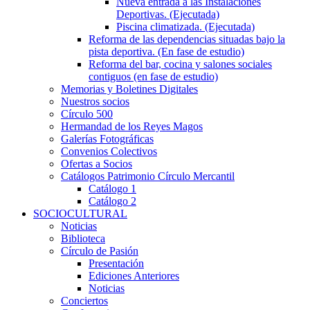
Nueva entrada a las Instalaciones
Deportivas. (Ejecutada)
Piscina climatizada. (Ejecutada)
Reforma de las dependencias situadas bajo la
pista deportiva. (En fase de estudio)
Reforma del bar, cocina y salones sociales
contiguos (en fase de estudio)
Memorias y Boletines Digitales
Nuestros socios
Círculo 500
Hermandad de los Reyes Magos
Galerías Fotográficas
Convenios Colectivos
Ofertas a Socios
Catálogos Patrimonio Círculo Mercantil
Catálogo 1
Catálogo 2
SOCIOCULTURAL
Noticias
Biblioteca
Círculo de Pasión
Presentación
Ediciones Anteriores
Noticias
Conciertos