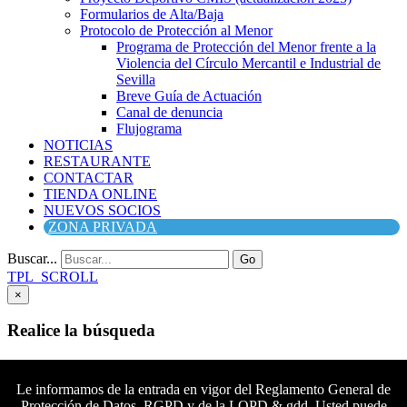
Formularios de Alta/Baja
Protocolo de Protección al Menor
Programa de Protección del Menor frente a la
Violencia del Círculo Mercantil e Industrial de
Sevilla
Breve Guía de Actuación
Canal de denuncia
Flujograma
NOTICIAS
RESTAURANTE
CONTACTAR
TIENDA ONLINE
NUEVOS SOCIOS
ZONA PRIVADA
Buscar...
Go
TPL_SCROLL
×
Realice la búsqueda
Buscar
Buscar
Le informamos de la entrada en vigor del Reglamento General de
Protección de Datos, RGPD y de la LOPD & gdd. Usted puede