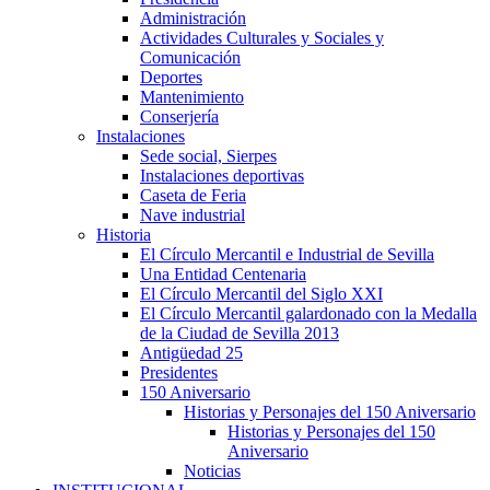
Administración
Actividades Culturales y Sociales y
Comunicación
Deportes
Mantenimiento
Conserjería
Instalaciones
Sede social, Sierpes
Instalaciones deportivas
Caseta de Feria
Nave industrial
Historia
El Círculo Mercantil e Industrial de Sevilla
Una Entidad Centenaria
El Círculo Mercantil del Siglo XXI
El Círculo Mercantil galardonado con la Medalla
de la Ciudad de Sevilla 2013
Antigüedad 25
Presidentes
150 Aniversario
Historias y Personajes del 150 Aniversario
Historias y Personajes del 150
Aniversario
Noticias