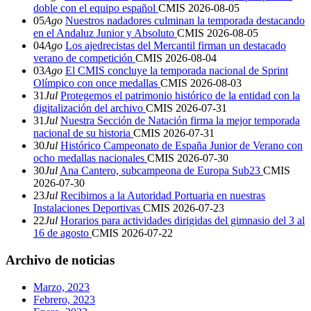
doble con el equipo español
CMIS
2026-08-05
05
Ago
Nuestros nadadores culminan la temporada destacando
en el Andaluz Junior y Absoluto
CMIS
2026-08-05
04
Ago
Los ajedrecistas del Mercantil firman un destacado
verano de competición
CMIS
2026-08-04
03
Ago
El CMIS concluye la temporada nacional de Sprint
Olímpico con once medallas
CMIS
2026-08-03
31
Jul
Protegemos el patrimonio histórico de la entidad con la
digitalización del archivo
CMIS
2026-07-31
31
Jul
Nuestra Sección de Natación firma la mejor temporada
nacional de su historia
CMIS
2026-07-31
30
Jul
Histórico Campeonato de España Junior de Verano con
ocho medallas nacionales
CMIS
2026-07-30
30
Jul
Ana Cantero, subcampeona de Europa Sub23
CMIS
2026-07-30
23
Jul
Recibimos a la Autoridad Portuaria en nuestras
Instalaciones Deportivas
CMIS
2026-07-23
22
Jul
Horarios para actividades dirigidas del gimnasio del 3 al
16 de agosto
CMIS
2026-07-22
Archivo de noticias
Marzo, 2023
Febrero, 2023