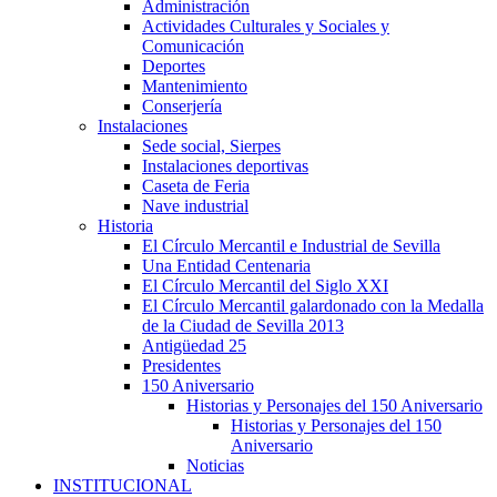
Administración
Actividades Culturales y Sociales y
Comunicación
Deportes
Mantenimiento
Conserjería
Instalaciones
Sede social, Sierpes
Instalaciones deportivas
Caseta de Feria
Nave industrial
Historia
El Círculo Mercantil e Industrial de Sevilla
Una Entidad Centenaria
El Círculo Mercantil del Siglo XXI
El Círculo Mercantil galardonado con la Medalla
de la Ciudad de Sevilla 2013
Antigüedad 25
Presidentes
150 Aniversario
Historias y Personajes del 150 Aniversario
Historias y Personajes del 150
Aniversario
Noticias
INSTITUCIONAL