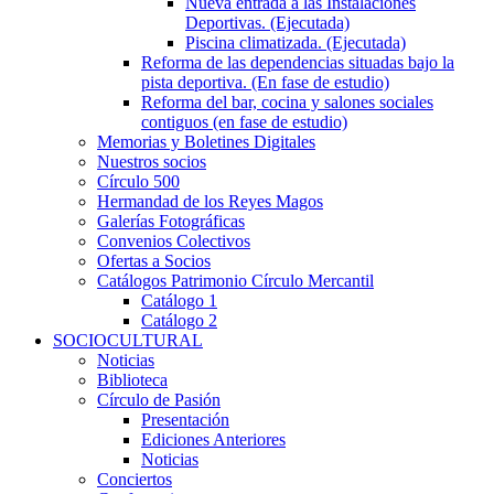
Nueva entrada a las Instalaciones
Deportivas. (Ejecutada)
Piscina climatizada. (Ejecutada)
Reforma de las dependencias situadas bajo la
pista deportiva. (En fase de estudio)
Reforma del bar, cocina y salones sociales
contiguos (en fase de estudio)
Memorias y Boletines Digitales
Nuestros socios
Círculo 500
Hermandad de los Reyes Magos
Galerías Fotográficas
Convenios Colectivos
Ofertas a Socios
Catálogos Patrimonio Círculo Mercantil
Catálogo 1
Catálogo 2
SOCIOCULTURAL
Noticias
Biblioteca
Círculo de Pasión
Presentación
Ediciones Anteriores
Noticias
Conciertos