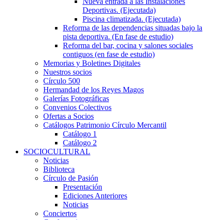
Nueva entrada a las Instalaciones
Deportivas. (Ejecutada)
Piscina climatizada. (Ejecutada)
Reforma de las dependencias situadas bajo la
pista deportiva. (En fase de estudio)
Reforma del bar, cocina y salones sociales
contiguos (en fase de estudio)
Memorias y Boletines Digitales
Nuestros socios
Círculo 500
Hermandad de los Reyes Magos
Galerías Fotográficas
Convenios Colectivos
Ofertas a Socios
Catálogos Patrimonio Círculo Mercantil
Catálogo 1
Catálogo 2
SOCIOCULTURAL
Noticias
Biblioteca
Círculo de Pasión
Presentación
Ediciones Anteriores
Noticias
Conciertos