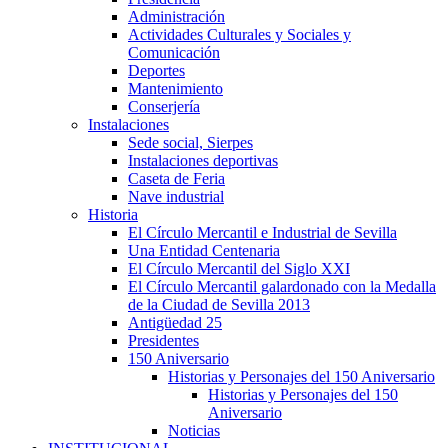
Administración
Actividades Culturales y Sociales y
Comunicación
Deportes
Mantenimiento
Conserjería
Instalaciones
Sede social, Sierpes
Instalaciones deportivas
Caseta de Feria
Nave industrial
Historia
El Círculo Mercantil e Industrial de Sevilla
Una Entidad Centenaria
El Círculo Mercantil del Siglo XXI
El Círculo Mercantil galardonado con la Medalla
de la Ciudad de Sevilla 2013
Antigüedad 25
Presidentes
150 Aniversario
Historias y Personajes del 150 Aniversario
Historias y Personajes del 150
Aniversario
Noticias