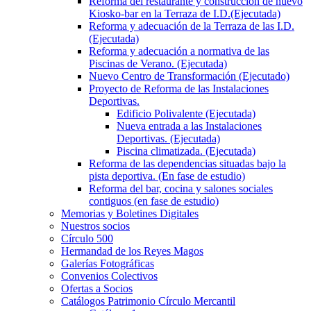
Reforma del restaurante y construcción de nuevo
Kiosko-bar en la Terraza de I.D.(Ejecutada)
Reforma y adecuación de la Terraza de las I.D.
(Ejecutada)
Reforma y adecuación a normativa de las
Piscinas de Verano. (Ejecutada)
Nuevo Centro de Transformación (Ejecutado)
Proyecto de Reforma de las Instalaciones
Deportivas.
Edificio Polivalente (Ejecutada)
Nueva entrada a las Instalaciones
Deportivas. (Ejecutada)
Piscina climatizada. (Ejecutada)
Reforma de las dependencias situadas bajo la
pista deportiva. (En fase de estudio)
Reforma del bar, cocina y salones sociales
contiguos (en fase de estudio)
Memorias y Boletines Digitales
Nuestros socios
Círculo 500
Hermandad de los Reyes Magos
Galerías Fotográficas
Convenios Colectivos
Ofertas a Socios
Catálogos Patrimonio Círculo Mercantil