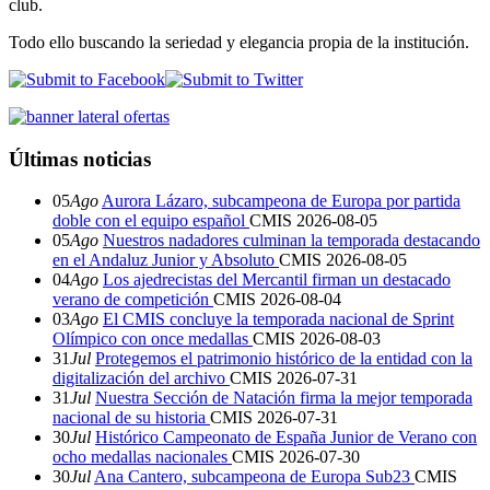
club.
Todo ello buscando la seriedad y elegancia propia de la institución.
Últimas noticias
05
Ago
Aurora Lázaro, subcampeona de Europa por partida
doble con el equipo español
CMIS
2026-08-05
05
Ago
Nuestros nadadores culminan la temporada destacando
en el Andaluz Junior y Absoluto
CMIS
2026-08-05
04
Ago
Los ajedrecistas del Mercantil firman un destacado
verano de competición
CMIS
2026-08-04
03
Ago
El CMIS concluye la temporada nacional de Sprint
Olímpico con once medallas
CMIS
2026-08-03
31
Jul
Protegemos el patrimonio histórico de la entidad con la
digitalización del archivo
CMIS
2026-07-31
31
Jul
Nuestra Sección de Natación firma la mejor temporada
nacional de su historia
CMIS
2026-07-31
30
Jul
Histórico Campeonato de España Junior de Verano con
ocho medallas nacionales
CMIS
2026-07-30
30
Jul
Ana Cantero, subcampeona de Europa Sub23
CMIS