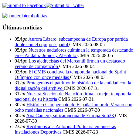
Últimas noticias
05
Ago
Aurora Lázaro, subcampeona de Europa por partida
doble con el equipo español
CMIS
2026-08-05
05
Ago
Nuestros nadadores culminan la temporada destacando
en el Andaluz Junior y Absoluto
CMIS
2026-08-05
04
Ago
Los ajedrecistas del Mercantil firman un destacado
verano de competición
CMIS
2026-08-04
03
Ago
El CMIS concluye la temporada nacional de Sprint
Olímpico con once medallas
CMIS
2026-08-03
31
Jul
Protegemos el patrimonio histórico de la entidad con la
digitalización del archivo
CMIS
2026-07-31
31
Jul
Nuestra Sección de Natación firma la mejor temporada
nacional de su historia
CMIS
2026-07-31
30
Jul
Histórico Campeonato de España Junior de Verano con
ocho medallas nacionales
CMIS
2026-07-30
30
Jul
Ana Cantero, subcampeona de Europa Sub23
CMIS
2026-07-30
23
Jul
Recibimos a la Autoridad Portuaria en nuestras
Instalaciones Deportivas
CMIS
2026-07-23