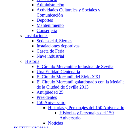
Administración
Actividades Culturales y Sociales y
Comunicación
Deportes
Mantenimiento
Conserjería
Instalaciones
Sede social, Sierpes
Instalaciones deportivas
Caseta de Feria
Nave industrial
Historia
El Círculo Mercantil e Industrial de Sevilla
Una Entidad Centenaria
El Círculo Mercantil del Siglo XXI
El Círculo Mercantil galardonado con la Medalla
de la Ciudad de Sevilla 2013
Antigüedad 25
Presidentes
150 Aniversario
Historias y Personajes del 150 Aniversario
Historias y Personajes del 150
Aniversario
Noticias