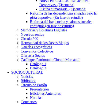
Nueva entrada a las Instalaciones
Deportivas. (Ejecutada)
Piscina climatizada. (Ejecutada)
Reforma de las dependencias situadas bajo la
pista deportiva. (En fase de estudio)
Reforma del bar, cocina y salones sociales
contiguos (en fase de estudio)
Memorias y Boletines Digitales
Nuestros socios
Círculo 500
Hermandad de los Reyes Magos
Galerías Fotográficas
Convenios Colectivos
Ofertas a Socios
Catálogos Patrimonio Círculo Mercantil
Catálogo 1
Catálogo 2
SOCIOCULTURAL
Noticias
Biblioteca
Círculo de Pasión
Presentación
Ediciones Anteriores
Noticias
Conciertos