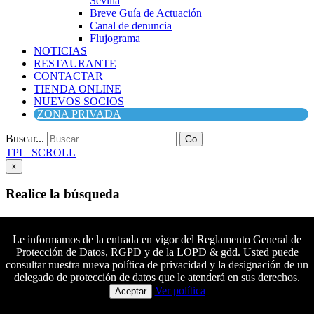
Sevilla
Breve Guía de Actuación
Canal de denuncia
Flujograma
NOTICIAS
RESTAURANTE
CONTACTAR
TIENDA ONLINE
NUEVOS SOCIOS
ZONA PRIVADA
Buscar...
Go
TPL_SCROLL
×
Realice la búsqueda
Buscar
Buscar
Le informamos de la entrada en vigor del Reglamento General de
Protección de Datos, RGPD y de la LOPD & gdd. Usted puede
Síguenos en Facebook
consultar nuestra nueva política de privacidad y la designación de un
Síguenos en Twitter
delegado de protección de datos que le atenderá en sus derechos.
Colaboradores principales
Síguenos en YouTube
Ver política
Aceptar
Síguenos en instagram