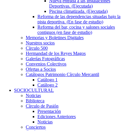
Nueva entrada a las Instalaciones
Deportivas. (Ejecutada)
Piscina climatizada. (Ejecutada)
Reforma de las dependencias situadas bajo la
pista deportiva. (En fase de estudio)
Reforma del bar, cocina y salones sociales
contiguos (en fase de estudio)
Memorias y Boletines Digitales
Nuestros socios
Círculo 500
Hermandad de los Reyes Magos
Galerías Fotográficas
Convenios Colectivos
Ofertas a Socios
Catálogos Patrimonio Círculo Mercantil
Catálogo 1
Catálogo 2
SOCIOCULTURAL
Noticias
Biblioteca
Círculo de Pasión
Presentación
Ediciones Anteriores
Noticias
Conciertos