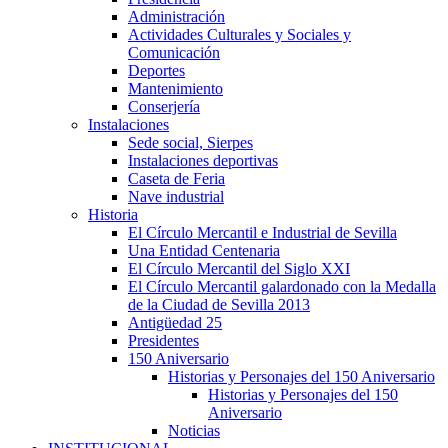
Administración
Actividades Culturales y Sociales y
Comunicación
Deportes
Mantenimiento
Conserjería
Instalaciones
Sede social, Sierpes
Instalaciones deportivas
Caseta de Feria
Nave industrial
Historia
El Círculo Mercantil e Industrial de Sevilla
Una Entidad Centenaria
El Círculo Mercantil del Siglo XXI
El Círculo Mercantil galardonado con la Medalla
de la Ciudad de Sevilla 2013
Antigüedad 25
Presidentes
150 Aniversario
Historias y Personajes del 150 Aniversario
Historias y Personajes del 150
Aniversario
Noticias