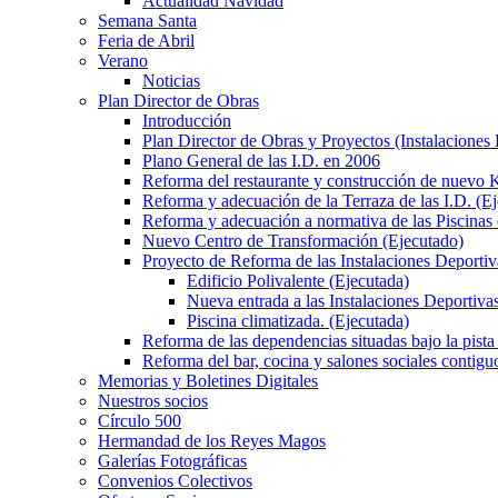
Actualidad Navidad
Semana Santa
Feria de Abril
Verano
Noticias
Plan Director de Obras
Introducción
Plan Director de Obras y Proyectos (Instalaciones
Plano General de las I.D. en 2006
Reforma del restaurante y construcción de nuevo K
Reforma y adecuación de la Terraza de las I.D. (E
Reforma y adecuación a normativa de las Piscinas 
Nuevo Centro de Transformación (Ejecutado)
Proyecto de Reforma de las Instalaciones Deportiv
Edificio Polivalente (Ejecutada)
Nueva entrada a las Instalaciones Deportivas
Piscina climatizada. (Ejecutada)
Reforma de las dependencias situadas bajo la pista 
Reforma del bar, cocina y salones sociales contiguo
Memorias y Boletines Digitales
Nuestros socios
Círculo 500
Hermandad de los Reyes Magos
Galerías Fotográficas
Convenios Colectivos