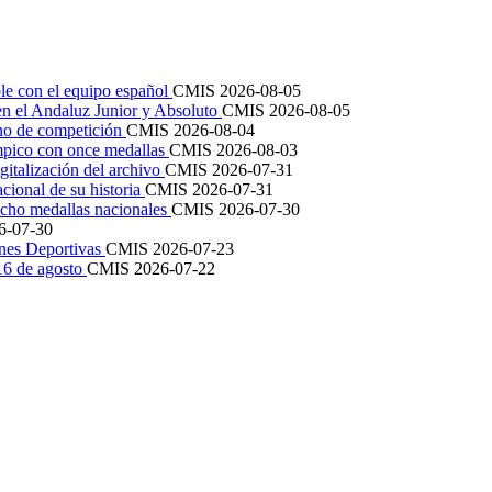
le con el equipo español
CMIS
2026-08-05
en el Andaluz Junior y Absoluto
CMIS
2026-08-05
ano de competición
CMIS
2026-08-04
mpico con once medallas
CMIS
2026-08-03
igitalización del archivo
CMIS
2026-07-31
cional de su historia
CMIS
2026-07-31
cho medallas nacionales
CMIS
2026-07-30
6-07-30
ones Deportivas
CMIS
2026-07-23
 16 de agosto
CMIS
2026-07-22