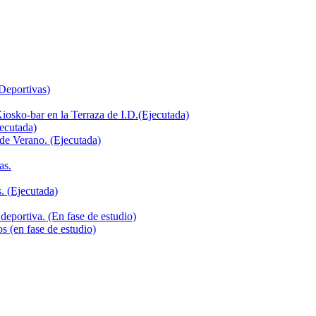
 Deportivas)
iosko-bar en la Terraza de I.D.(Ejecutada)
jecutada)
de Verano. (Ejecutada)
as.
. (Ejecutada)
deportiva. (En fase de estudio)
s (en fase de estudio)