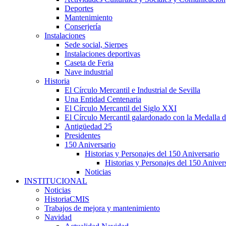
Deportes
Mantenimiento
Conserjería
Instalaciones
Sede social, Sierpes
Instalaciones deportivas
Caseta de Feria
Nave industrial
Historia
El Círculo Mercantil e Industrial de Sevilla
Una Entidad Centenaria
El Círculo Mercantil del Siglo XXI
El Círculo Mercantil galardonado con la Medalla d
Antigüedad 25
Presidentes
150 Aniversario
Historias y Personajes del 150 Aniversario
Historias y Personajes del 150 Aniver
Noticias
INSTITUCIONAL
Noticias
HistoriaCMIS
Trabajos de mejora y mantenimiento
Navidad