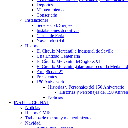
Deportes
Mantenimiento
Conserjería
Instalaciones
Sede social, Sierpes
Instalaciones deportivas
Caseta de Feria
Nave industrial
Historia
El Círculo Mercantil e Industrial de Sevilla
Una Entidad Centenaria
El Círculo Mercantil del Siglo XXI
El Círculo Mercantil galardonado con la Medalla d
Antigüedad 25
Presidentes
150 Aniversario
Historias y Personajes del 150 Aniversario
Historias y Personajes del 150 Aniver
Noticias
INSTITUCIONAL
Noticias
HistoriaCMIS
Trabajos de mejora y mantenimiento
Navidad