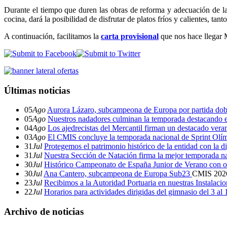
Durante el tiempo que duren las obras de reforma y adecuación de la
cocina, dará la posibilidad de disfrutar de platos fríos y calientes, tan
A continuación, facilitamos la
carta provisional
que nos hace llegar 
Últimas noticias
05
Ago
Aurora Lázaro, subcampeona de Europa por partida dob
05
Ago
Nuestros nadadores culminan la temporada destacando 
04
Ago
Los ajedrecistas del Mercantil firman un destacado ver
03
Ago
El CMIS concluye la temporada nacional de Sprint Olí
31
Jul
Protegemos el patrimonio histórico de la entidad con la d
31
Jul
Nuestra Sección de Natación firma la mejor temporada na
30
Jul
Histórico Campeonato de España Junior de Verano con o
30
Jul
Ana Cantero, subcampeona de Europa Sub23
CMIS
202
23
Jul
Recibimos a la Autoridad Portuaria en nuestras Instalaci
22
Jul
Horarios para actividades dirigidas del gimnasio del 3 al
Archivo de noticias