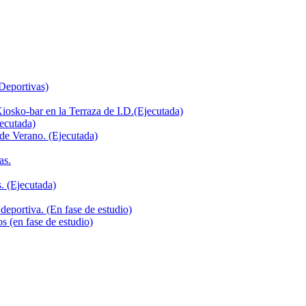
 Deportivas)
iosko-bar en la Terraza de I.D.(Ejecutada)
jecutada)
de Verano. (Ejecutada)
as.
. (Ejecutada)
deportiva. (En fase de estudio)
s (en fase de estudio)