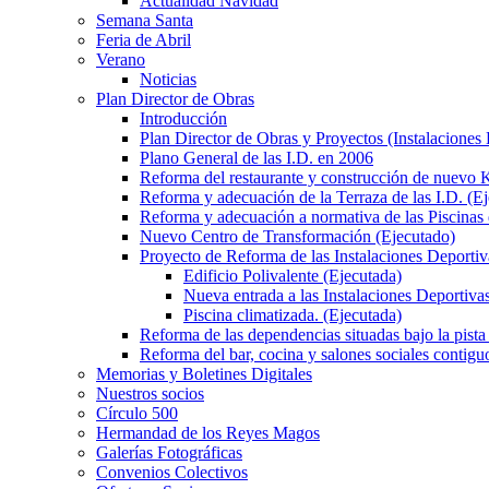
Actualidad Navidad
Semana Santa
Feria de Abril
Verano
Noticias
Plan Director de Obras
Introducción
Plan Director de Obras y Proyectos (Instalaciones
Plano General de las I.D. en 2006
Reforma del restaurante y construcción de nuevo K
Reforma y adecuación de la Terraza de las I.D. (E
Reforma y adecuación a normativa de las Piscinas 
Nuevo Centro de Transformación (Ejecutado)
Proyecto de Reforma de las Instalaciones Deportiv
Edificio Polivalente (Ejecutada)
Nueva entrada a las Instalaciones Deportivas
Piscina climatizada. (Ejecutada)
Reforma de las dependencias situadas bajo la pista 
Reforma del bar, cocina y salones sociales contiguo
Memorias y Boletines Digitales
Nuestros socios
Círculo 500
Hermandad de los Reyes Magos
Galerías Fotográficas
Convenios Colectivos