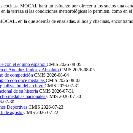
s cocinas, MOCAL hará un esfuerzo por ofrecer a los socios una carta 
to en la terraza si las condiciones meteorológicas lo permiten, como en el
MOCAL, en la que además de ensaladas, aliños y chacinas, encontramos
le con el equipo español
CMIS
2026-08-05
en el Andaluz Junior y Absoluto
CMIS
2026-08-05
ano de competición
CMIS
2026-08-04
mpico con once medallas
CMIS
2026-08-03
igitalización del archivo
CMIS
2026-07-31
cional de su historia
CMIS
2026-07-31
cho medallas nacionales
CMIS
2026-07-30
6-07-30
ones Deportivas
CMIS
2026-07-23
 16 de agosto
CMIS
2026-07-22