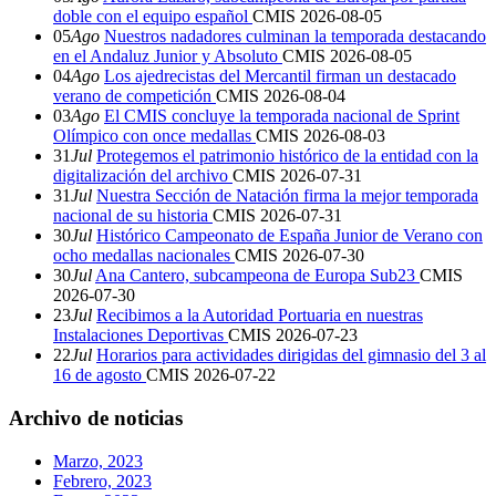
doble con el equipo español
CMIS
2026-08-05
05
Ago
Nuestros nadadores culminan la temporada destacando
en el Andaluz Junior y Absoluto
CMIS
2026-08-05
04
Ago
Los ajedrecistas del Mercantil firman un destacado
verano de competición
CMIS
2026-08-04
03
Ago
El CMIS concluye la temporada nacional de Sprint
Olímpico con once medallas
CMIS
2026-08-03
31
Jul
Protegemos el patrimonio histórico de la entidad con la
digitalización del archivo
CMIS
2026-07-31
31
Jul
Nuestra Sección de Natación firma la mejor temporada
nacional de su historia
CMIS
2026-07-31
30
Jul
Histórico Campeonato de España Junior de Verano con
ocho medallas nacionales
CMIS
2026-07-30
30
Jul
Ana Cantero, subcampeona de Europa Sub23
CMIS
2026-07-30
23
Jul
Recibimos a la Autoridad Portuaria en nuestras
Instalaciones Deportivas
CMIS
2026-07-23
22
Jul
Horarios para actividades dirigidas del gimnasio del 3 al
16 de agosto
CMIS
2026-07-22
Archivo de noticias
Marzo, 2023
Febrero, 2023