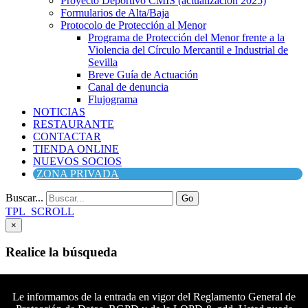
Proyecto Deportivo CMIS (actualización 2025)
Formularios de Alta/Baja
Protocolo de Protección al Menor
Programa de Protección del Menor frente a la
Violencia del Círculo Mercantil e Industrial de
Sevilla
Breve Guía de Actuación
Canal de denuncia
Flujograma
NOTICIAS
RESTAURANTE
CONTACTAR
TIENDA ONLINE
NUEVOS SOCIOS
ZONA PRIVADA
Buscar...
Go
TPL_SCROLL
×
Realice la búsqueda
Buscar
Buscar
Le informamos de la entrada en vigor del Reglamento General de