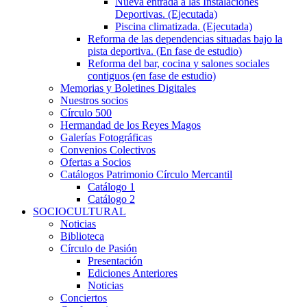
Nueva entrada a las Instalaciones
Deportivas. (Ejecutada)
Piscina climatizada. (Ejecutada)
Reforma de las dependencias situadas bajo la
pista deportiva. (En fase de estudio)
Reforma del bar, cocina y salones sociales
contiguos (en fase de estudio)
Memorias y Boletines Digitales
Nuestros socios
Círculo 500
Hermandad de los Reyes Magos
Galerías Fotográficas
Convenios Colectivos
Ofertas a Socios
Catálogos Patrimonio Círculo Mercantil
Catálogo 1
Catálogo 2
SOCIOCULTURAL
Noticias
Biblioteca
Círculo de Pasión
Presentación
Ediciones Anteriores
Noticias
Conciertos