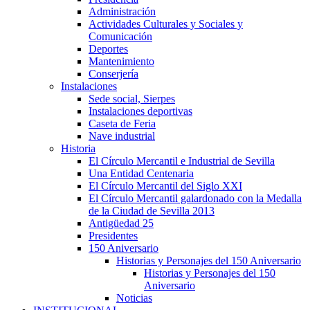
Administración
Actividades Culturales y Sociales y
Comunicación
Deportes
Mantenimiento
Conserjería
Instalaciones
Sede social, Sierpes
Instalaciones deportivas
Caseta de Feria
Nave industrial
Historia
El Círculo Mercantil e Industrial de Sevilla
Una Entidad Centenaria
El Círculo Mercantil del Siglo XXI
El Círculo Mercantil galardonado con la Medalla
de la Ciudad de Sevilla 2013
Antigüedad 25
Presidentes
150 Aniversario
Historias y Personajes del 150 Aniversario
Historias y Personajes del 150
Aniversario
Noticias