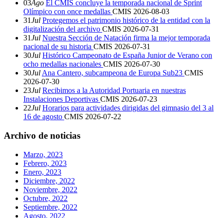
03
Ago
El CMIS concluye la temporada nacional de Sprint
Olímpico con once medallas
CMIS
2026-08-03
31
Jul
Protegemos el patrimonio histórico de la entidad con la
digitalización del archivo
CMIS
2026-07-31
31
Jul
Nuestra Sección de Natación firma la mejor temporada
nacional de su historia
CMIS
2026-07-31
30
Jul
Histórico Campeonato de España Junior de Verano con
ocho medallas nacionales
CMIS
2026-07-30
30
Jul
Ana Cantero, subcampeona de Europa Sub23
CMIS
2026-07-30
23
Jul
Recibimos a la Autoridad Portuaria en nuestras
Instalaciones Deportivas
CMIS
2026-07-23
22
Jul
Horarios para actividades dirigidas del gimnasio del 3 al
16 de agosto
CMIS
2026-07-22
Archivo de noticias
Marzo, 2023
Febrero, 2023
Enero, 2023
Diciembre, 2022
Noviembre, 2022
Octubre, 2022
Septiembre, 2022
Agosto, 2022