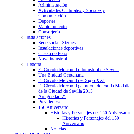
Administración
Actividades Culturales y Sociales y
Comunicación
Deportes
Mantenimiento
Conserjería
Instalaciones
Sede social, Sierpes
Instalaciones deportivas
Caseta de Feria
Nave industrial
Historia
El Círculo Mercantil e Industrial de Sevilla
Una Entidad Centenaria
El Círculo Mercantil del Siglo XXI
El Círculo Mercantil galardonado con la Medalla
de la Ciudad de Sevilla 2013
Antigüedad 25
Presidentes
150 Aniversario
Historias y Personajes del 150 Aniversario
Historias y Personajes del 150
Aniversario
Noticias