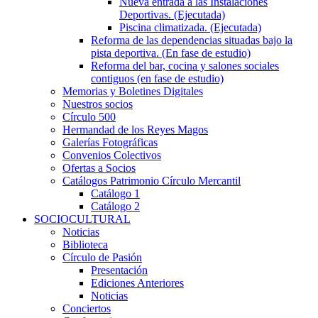
Nueva entrada a las Instalaciones
Deportivas. (Ejecutada)
Piscina climatizada. (Ejecutada)
Reforma de las dependencias situadas bajo la
pista deportiva. (En fase de estudio)
Reforma del bar, cocina y salones sociales
contiguos (en fase de estudio)
Memorias y Boletines Digitales
Nuestros socios
Círculo 500
Hermandad de los Reyes Magos
Galerías Fotográficas
Convenios Colectivos
Ofertas a Socios
Catálogos Patrimonio Círculo Mercantil
Catálogo 1
Catálogo 2
SOCIOCULTURAL
Noticias
Biblioteca
Círculo de Pasión
Presentación
Ediciones Anteriores
Noticias
Conciertos