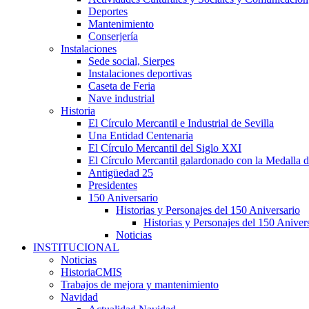
Deportes
Mantenimiento
Conserjería
Instalaciones
Sede social, Sierpes
Instalaciones deportivas
Caseta de Feria
Nave industrial
Historia
El Círculo Mercantil e Industrial de Sevilla
Una Entidad Centenaria
El Círculo Mercantil del Siglo XXI
El Círculo Mercantil galardonado con la Medalla d
Antigüedad 25
Presidentes
150 Aniversario
Historias y Personajes del 150 Aniversario
Historias y Personajes del 150 Aniver
Noticias
INSTITUCIONAL
Noticias
HistoriaCMIS
Trabajos de mejora y mantenimiento
Navidad