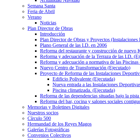
Actualidad Navidad
Semana Santa
Feria de Abril
Verano
Noticias
Plan Director de Obras
Introducción
Plan Director de Obras y Proyectos (Instalaciones
Plano General de las I.D. en 2006
Reforma del restaurante y construcción de nuevo K
Reforma y adecuación de la Terraza de las I.D. (E
Reforma y adecuación a normativa de las Piscinas 
Nuevo Centro de Transformación (Ejecutado)
Proyecto de Reforma de las Instalaciones Deportiv
Edificio Polivalente (Ejecutada)
Nueva entrada a las Instalaciones Deportivas
Piscina climatizada. (Ejecutada)
Reforma de las dependencias situadas bajo la pista 
Reforma del bar, cocina y salones sociales contiguo
Memorias y Boletines Digitales
Nuestros socios
Círculo 500
Hermandad de los Reyes Magos
Galerías Fotográficas
Convenios Colectivos