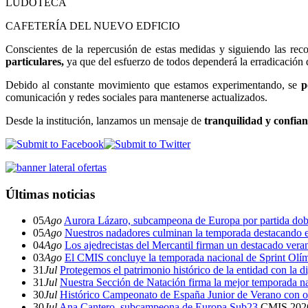
LUDOTECA
CAFETERÍA DEL NUEVO EDFICIO
Conscientes de la repercusión de estas medidas y siguiendo las re
particulares,
ya que del esfuerzo de todos dependerá la erradicación 
Debido al constante movimiento que estamos experimentando, se
p
comunicación y redes sociales para mantenerse actualizados.
Desde la institución, lanzamos un mensaje de
tranquilidad y confia
Últimas noticias
05
Ago
Aurora Lázaro, subcampeona de Europa por partida dob
05
Ago
Nuestros nadadores culminan la temporada destacando 
04
Ago
Los ajedrecistas del Mercantil firman un destacado ver
03
Ago
El CMIS concluye la temporada nacional de Sprint Olí
31
Jul
Protegemos el patrimonio histórico de la entidad con la d
31
Jul
Nuestra Sección de Natación firma la mejor temporada na
30
Jul
Histórico Campeonato de España Junior de Verano con o
30
Jul
Ana Cantero, subcampeona de Europa Sub23
CMIS
202