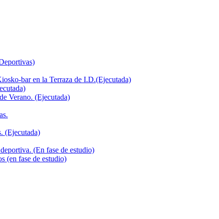
 Deportivas)
iosko-bar en la Terraza de I.D.(Ejecutada)
jecutada)
de Verano. (Ejecutada)
as.
. (Ejecutada)
deportiva. (En fase de estudio)
s (en fase de estudio)