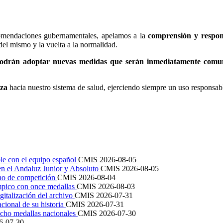
comendaciones gubernamentales, apelamos a la
comprensión y respons
del mismo y la vuelta a la normalidad.
odrán adoptar nuevas medidas que serán inmediatamente comu
nza
hacia nuestro sistema de salud, ejerciendo siempre un uso responsabl
le con el equipo español
CMIS
2026-08-05
en el Andaluz Junior y Absoluto
CMIS
2026-08-05
ano de competición
CMIS
2026-08-04
mpico con once medallas
CMIS
2026-08-03
igitalización del archivo
CMIS
2026-07-31
cional de su historia
CMIS
2026-07-31
cho medallas nacionales
CMIS
2026-07-30
6-07-30