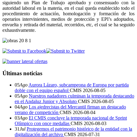
siguiendo un Plan de Trabajo aprobado y consensuado con la
autoridad laboral en la materia, en el cual queda establecido todo el
procedimiento de actuación, homologación y formación de los
operarios intervinientes, medios de protección y EPI’s adoptados,
envuelta y retirada del material, recorridos, etc, el cual se ha seguido
exhaustivamente.
Últimas noticias
05
Ago
Aurora Lázaro, subcampeona de Europa por partida
doble con el equipo español
CMIS
2026-08-05
05
Ago
Nuestros nadadores culminan la temporada destacando
en el Andaluz Junior y Absoluto
CMIS
2026-08-05
04
Ago
Los ajedrecistas del Mercantil firman un destacado
verano de competición
CMIS
2026-08-04
03
Ago
El CMIS concluye la temporada nacional de Sprint
Olímpico con once medallas
CMIS
2026-08-03
31
Jul
Protegemos el patrimonio histórico de la entidad con la
digitalización del archivo
CMIS
2026-07-31