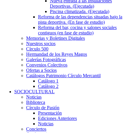
Nueva entrada a las Instalaciones
Deportivas. (Ejecutada)
Piscina climatizada. (Ejecutada)
Reforma de las dependencias situadas bajo la
pista deportiva. (En fase de estudio)
Reforma del bar, cocina y salones sociales
contiguos (en fase de estudio)
Memorias y Boletines Digitales
Nuestros socios
Círculo 500
Hermandad de los Reyes Magos
Galerías Fotográficas
Convenios Colectivos
Ofertas a Socios
Catálogos Patrimonio Círculo Mercantil
Catálogo 1
Catálogo 2
SOCIOCULTURAL
Noticias
Biblioteca
Círculo de Pasión
Presentación
Ediciones Anteriores
Noticias
Conciertos