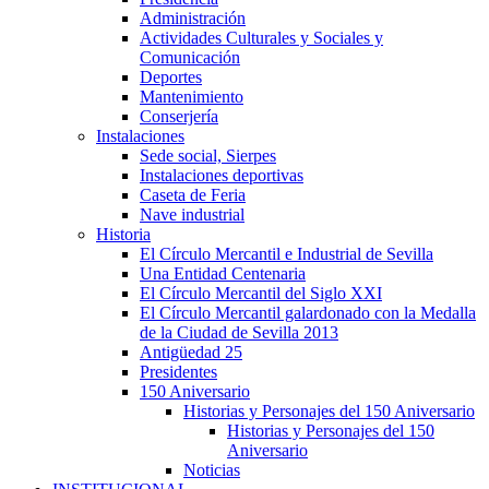
Administración
Actividades Culturales y Sociales y
Comunicación
Deportes
Mantenimiento
Conserjería
Instalaciones
Sede social, Sierpes
Instalaciones deportivas
Caseta de Feria
Nave industrial
Historia
El Círculo Mercantil e Industrial de Sevilla
Una Entidad Centenaria
El Círculo Mercantil del Siglo XXI
El Círculo Mercantil galardonado con la Medalla
de la Ciudad de Sevilla 2013
Antigüedad 25
Presidentes
150 Aniversario
Historias y Personajes del 150 Aniversario
Historias y Personajes del 150
Aniversario
Noticias