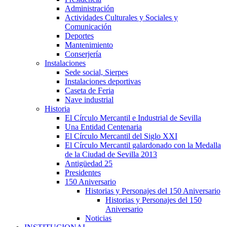
Administración
Actividades Culturales y Sociales y
Comunicación
Deportes
Mantenimiento
Conserjería
Instalaciones
Sede social, Sierpes
Instalaciones deportivas
Caseta de Feria
Nave industrial
Historia
El Círculo Mercantil e Industrial de Sevilla
Una Entidad Centenaria
El Círculo Mercantil del Siglo XXI
El Círculo Mercantil galardonado con la Medalla
de la Ciudad de Sevilla 2013
Antigüedad 25
Presidentes
150 Aniversario
Historias y Personajes del 150 Aniversario
Historias y Personajes del 150
Aniversario
Noticias