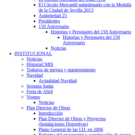
El Círculo Mercantil galardonado con la Medalla
de la Ciudad de Sevilla 2013
Antigüedad 25
Presidentes
150 Aniversario
Historias y Personajes del 150 Aniversario
Historias y Personajes del 150
Aniversario
Noticias
INSTITUCIONAL
Noticias
HistoriaCMIS
Trabajos de mejora y mantenimiento
Navidad
Actualidad Navidad
Semana Santa
Feria de Abril
Verano
Noticias
Plan Director de Obras
Introducción
Plan Director de Obras y Proyectos
(Instalaciones Deportivas)
Plano General de las I.D. en 2006
Reforma del restaurante y construcción de nuevo