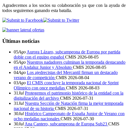
Agradecemos a los socios su colaboración ya que con la ayuda de
todos seguiremos ganando esta batalla.
Últimas noticias
05
Ago
Aurora Lázaro, subcampeona de Europa por partida
doble con el equipo español
CMIS
2026-08-05
05
Ago
Nuestros nadadores culminan la temporada destacando
en el Andaluz Junior y Absoluto
CMIS
2026-08-05
04
Ago
Los ajedrecistas del Mercantil firman un destacado
verano de competición
CMIS
2026-08-04
03
Ago
El CMIS concluye la temporada nacional de Sprint
Olímpico con once medallas
CMIS
2026-08-03
31
Jul
Protegemos el patrimonio histórico de la entidad con la
digitalización del archivo
CMIS
2026-07-31
31
Jul
Nuestra Sección de Natación firma la mejor temporada
nacional de su historia
CMIS
2026-07-31
30
Jul
Histórico Campeonato de España Junior de Verano con
ocho medallas nacionales
CMIS
2026-07-30
30
Jul
Ana Cantero, subcampeona de Europa Sub23
CMIS