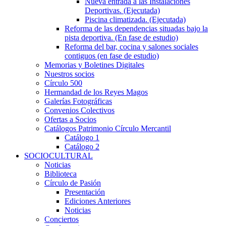
Nueva entrada a las Instalaciones
Deportivas. (Ejecutada)
Piscina climatizada. (Ejecutada)
Reforma de las dependencias situadas bajo la
pista deportiva. (En fase de estudio)
Reforma del bar, cocina y salones sociales
contiguos (en fase de estudio)
Memorias y Boletines Digitales
Nuestros socios
Círculo 500
Hermandad de los Reyes Magos
Galerías Fotográficas
Convenios Colectivos
Ofertas a Socios
Catálogos Patrimonio Círculo Mercantil
Catálogo 1
Catálogo 2
SOCIOCULTURAL
Noticias
Biblioteca
Círculo de Pasión
Presentación
Ediciones Anteriores
Noticias
Conciertos