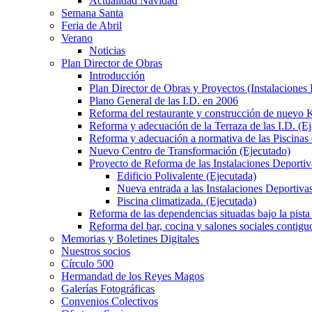
Actualidad Navidad
Semana Santa
Feria de Abril
Verano
Noticias
Plan Director de Obras
Introducción
Plan Director de Obras y Proyectos (Instalaciones
Plano General de las I.D. en 2006
Reforma del restaurante y construcción de nuevo K
Reforma y adecuación de la Terraza de las I.D. (E
Reforma y adecuación a normativa de las Piscinas 
Nuevo Centro de Transformación (Ejecutado)
Proyecto de Reforma de las Instalaciones Deportiv
Edificio Polivalente (Ejecutada)
Nueva entrada a las Instalaciones Deportivas
Piscina climatizada. (Ejecutada)
Reforma de las dependencias situadas bajo la pista 
Reforma del bar, cocina y salones sociales contiguo
Memorias y Boletines Digitales
Nuestros socios
Círculo 500
Hermandad de los Reyes Magos
Galerías Fotográficas
Convenios Colectivos