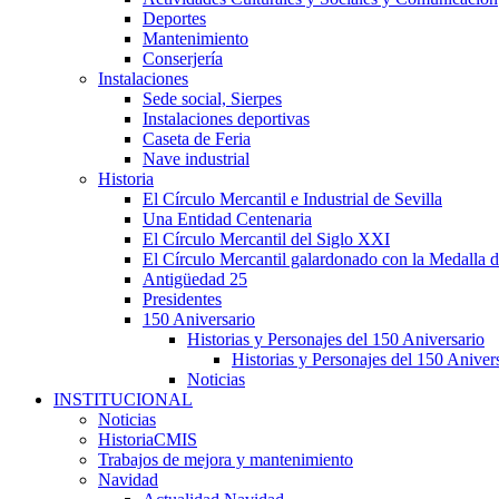
Deportes
Mantenimiento
Conserjería
Instalaciones
Sede social, Sierpes
Instalaciones deportivas
Caseta de Feria
Nave industrial
Historia
El Círculo Mercantil e Industrial de Sevilla
Una Entidad Centenaria
El Círculo Mercantil del Siglo XXI
El Círculo Mercantil galardonado con la Medalla d
Antigüedad 25
Presidentes
150 Aniversario
Historias y Personajes del 150 Aniversario
Historias y Personajes del 150 Aniver
Noticias
INSTITUCIONAL
Noticias
HistoriaCMIS
Trabajos de mejora y mantenimiento
Navidad