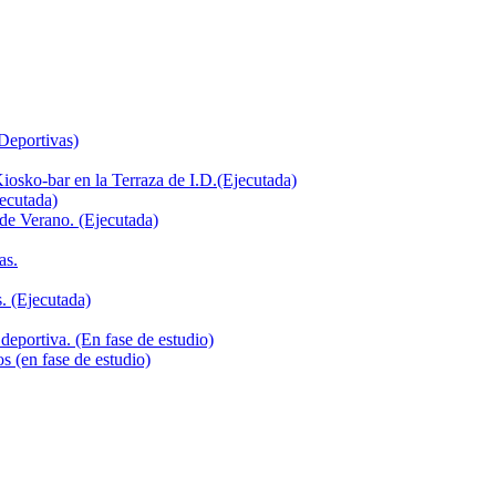
 Deportivas)
iosko-bar en la Terraza de I.D.(Ejecutada)
jecutada)
de Verano. (Ejecutada)
as.
. (Ejecutada)
deportiva. (En fase de estudio)
s (en fase de estudio)