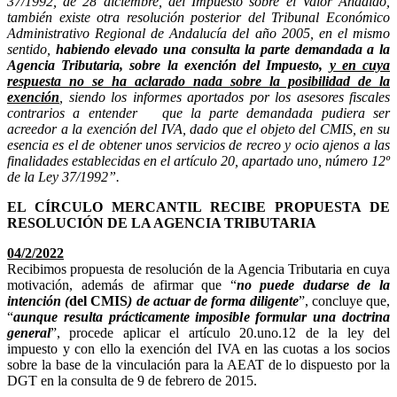
37/1992, de 28 diciembre, del Impuesto sobre el Valor Añadido,
también existe otra resolución posterior del Tribunal Económico
Administrativo Regional de Andalucía del año 2005, en el mismo
sentido,
habiendo elevado una consulta la parte demandada a la
Agencia Tributaria, sobre la exención del Impuesto,
y en cuya
respuesta no se ha aclarado nada sobre la posibilidad de la
exención
, siendo los informes aportados por los asesores fiscales
contrarios a entender que la parte demandada pudiera ser
acreedor a la exención del IVA, dado que el objeto del CMIS, en su
esencia es el de obtener unos servicios de recreo y ocio ajenos a las
finalidades establecidas en el artículo 20, apartado uno, número 12º
de la Ley 37/1992”.
EL CÍRCULO MERCANTIL RECIBE PROPUESTA DE
RESOLUCIÓN DE LA AGENCIA TRIBUTARIA
04/2/2022
Recibimos propuesta de resolución de la Agencia Tributaria en cuya
motivación, además de afirmar que “
no puede dudarse de la
intención (
del CMIS
) de actuar de forma diligente
”, concluye que,
“
aunque resulta prácticamente imposible formular una doctrina
general
”, procede aplicar el artículo 20.uno.12 de la ley del
impuesto y con ello la exención del IVA en las cuotas a los socios
sobre la base de la vinculación para la AEAT de lo dispuesto por la
DGT en la consulta de 9 de febrero de 2015.