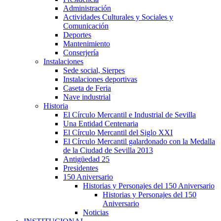
Administración
Actividades Culturales y Sociales y
Comunicación
Deportes
Mantenimiento
Conserjería
Instalaciones
Sede social, Sierpes
Instalaciones deportivas
Caseta de Feria
Nave industrial
Historia
El Círculo Mercantil e Industrial de Sevilla
Una Entidad Centenaria
El Círculo Mercantil del Siglo XXI
El Círculo Mercantil galardonado con la Medalla
de la Ciudad de Sevilla 2013
Antigüedad 25
Presidentes
150 Aniversario
Historias y Personajes del 150 Aniversario
Historias y Personajes del 150
Aniversario
Noticias