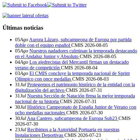
Últimas noticias
05
Ago
Aurora Lázaro, subcampeona de Europa por partida
doble con el equipo español
CMIS
2026-08-05
05
Ago
Nuestros nadadores culminan la temporada destacando
en el Andaluz Junior y Absoluto
CMIS
2026-08-05
04
Ago
Los ajedrecistas del Mercantil firman un destacado
verano de competición
CMIS
2026-08-04
03
Ago
El CMIS concluye la temporada nacional de Sprint
Olímpico con once medallas
CMIS
2026-08-03
31
Jul
Protegemos el patrimonio histórico de la entidad con la
digitalización del archivo
CMIS
2026-07-31
31
Jul
Nuestra Sección de Natación firma la mejor temporada
nacional de su historia
CMIS
2026-07-31
30
Jul
Histórico Campeonato de España Junior de Verano con
ocho medallas nacionales
CMIS
2026-07-30
30
Jul
Ana Cantero, subcampeona de Europa Sub23
CMIS
2026-07-30
23
Jul
Recibimos a la Autoridad Portuaria en nuestras
Instalaciones Deportivas
CMIS
2026-07-23