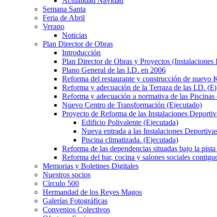
Actualidad Navidad
Semana Santa
Feria de Abril
Verano
Noticias
Plan Director de Obras
Introducción
Plan Director de Obras y Proyectos (Instalaciones
Plano General de las I.D. en 2006
Reforma del restaurante y construcción de nuevo K
Reforma y adecuación de la Terraza de las I.D. (E
Reforma y adecuación a normativa de las Piscinas 
Nuevo Centro de Transformación (Ejecutado)
Proyecto de Reforma de las Instalaciones Deportiv
Edificio Polivalente (Ejecutada)
Nueva entrada a las Instalaciones Deportivas
Piscina climatizada. (Ejecutada)
Reforma de las dependencias situadas bajo la pista 
Reforma del bar, cocina y salones sociales contiguo
Memorias y Boletines Digitales
Nuestros socios
Círculo 500
Hermandad de los Reyes Magos
Galerías Fotográficas
Convenios Colectivos