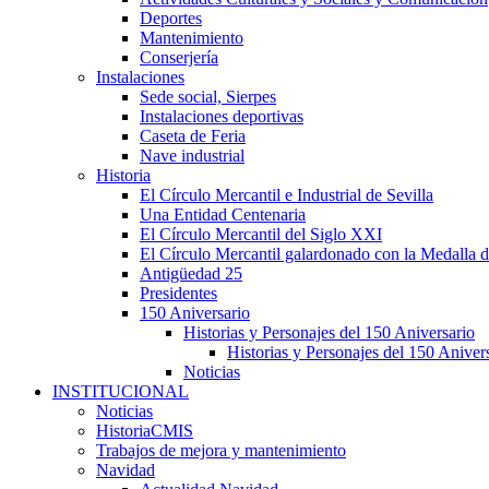
Deportes
Mantenimiento
Conserjería
Instalaciones
Sede social, Sierpes
Instalaciones deportivas
Caseta de Feria
Nave industrial
Historia
El Círculo Mercantil e Industrial de Sevilla
Una Entidad Centenaria
El Círculo Mercantil del Siglo XXI
El Círculo Mercantil galardonado con la Medalla d
Antigüedad 25
Presidentes
150 Aniversario
Historias y Personajes del 150 Aniversario
Historias y Personajes del 150 Aniver
Noticias
INSTITUCIONAL
Noticias
HistoriaCMIS
Trabajos de mejora y mantenimiento
Navidad