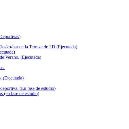
 Deportivas)
iosko-bar en la Terraza de I.D.(Ejecutada)
jecutada)
de Verano. (Ejecutada)
as.
. (Ejecutada)
deportiva. (En fase de estudio)
s (en fase de estudio)