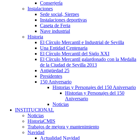
Conserjería
Instalaciones
Sede social, Sierpes
Instalaciones deportivas
Caseta de Feria
Nave industrial
Historia
El Círculo Mercantil e Industrial de Sevilla
Una Entidad Centenaria
El Círculo Mercantil del Siglo XXI
El Círculo Mercantil galardonado con la Medalla
de la Ciudad de Sevilla 2013
Antigüedad 25
Presidentes
150 Aniversario
Historias y Personajes del 150 Aniversario
Historias y Personajes del 150
Aniversario
Noticias
INSTITUCIONAL
Noticias
HistoriaCMIS
Trabajos de mejora y mantenimiento
Navidad
Actualidad Navidad