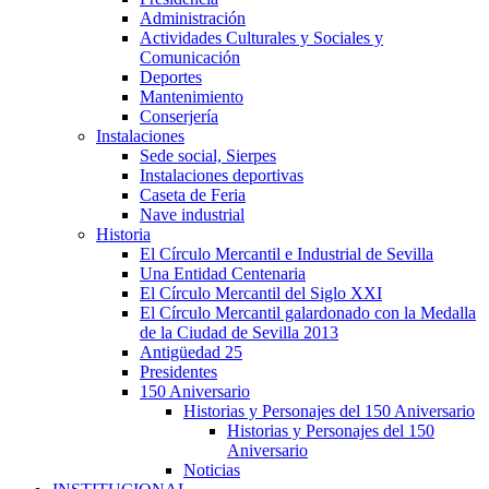
Administración
Actividades Culturales y Sociales y
Comunicación
Deportes
Mantenimiento
Conserjería
Instalaciones
Sede social, Sierpes
Instalaciones deportivas
Caseta de Feria
Nave industrial
Historia
El Círculo Mercantil e Industrial de Sevilla
Una Entidad Centenaria
El Círculo Mercantil del Siglo XXI
El Círculo Mercantil galardonado con la Medalla
de la Ciudad de Sevilla 2013
Antigüedad 25
Presidentes
150 Aniversario
Historias y Personajes del 150 Aniversario
Historias y Personajes del 150
Aniversario
Noticias