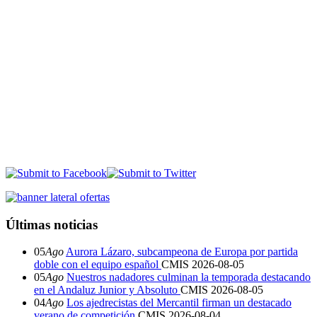
Últimas noticias
05
Ago
Aurora Lázaro, subcampeona de Europa por partida
doble con el equipo español
CMIS
2026-08-05
05
Ago
Nuestros nadadores culminan la temporada destacando
en el Andaluz Junior y Absoluto
CMIS
2026-08-05
04
Ago
Los ajedrecistas del Mercantil firman un destacado
verano de competición
CMIS
2026-08-04