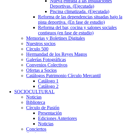
Nueva entrada a las Instalaciones
Deportivas. (Ejecutada)
Piscina climatizada. (Ejecutada)
Reforma de las dependencias situadas bajo la
pista deportiva. (En fase de estudio)
Reforma del bar, cocina y salones sociales
contiguos (en fase de estudio)
Memorias y Boletines Digitales
Nuestros socios
Círculo 500
Hermandad de los Reyes Magos
Galerías Fotográficas
Convenios Colectivos
Ofertas a Socios
Catálogos Patrimonio Círculo Mercantil
Catálogo 1
Catálogo 2
SOCIOCULTURAL
Noticias
Biblioteca
Círculo de Pasión
Presentación
Ediciones Anteriores
Noticias
Conciertos