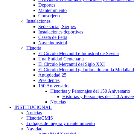
Deportes
Mantenimiento
Conserjería
Instalaciones
Sede social, Sierpes
Instalaciones deportivas
Caseta de Feria
Nave industrial
Historia
El Círculo Mercantil e Industrial de Sevilla
Una Entidad Centenaria
El Círculo Mercantil del Siglo XXI
El Círculo Mercantil galardonado con la Medalla d
Antigüedad 25
Presidentes
150 Aniversario
Historias y Personajes del 150 Aniversario
Historias y Personajes del 150 Aniver
Noticias
INSTITUCIONAL
Noticias
HistoriaCMIS
Trabajos de mejora y mantenimiento
Navidad