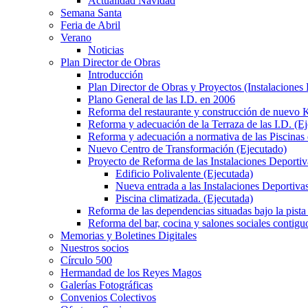
Actualidad Navidad
Semana Santa
Feria de Abril
Verano
Noticias
Plan Director de Obras
Introducción
Plan Director de Obras y Proyectos (Instalaciones
Plano General de las I.D. en 2006
Reforma del restaurante y construcción de nuevo K
Reforma y adecuación de la Terraza de las I.D. (E
Reforma y adecuación a normativa de las Piscinas 
Nuevo Centro de Transformación (Ejecutado)
Proyecto de Reforma de las Instalaciones Deportiv
Edificio Polivalente (Ejecutada)
Nueva entrada a las Instalaciones Deportivas
Piscina climatizada. (Ejecutada)
Reforma de las dependencias situadas bajo la pista 
Reforma del bar, cocina y salones sociales contiguo
Memorias y Boletines Digitales
Nuestros socios
Círculo 500
Hermandad de los Reyes Magos
Galerías Fotográficas
Convenios Colectivos