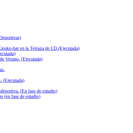
 Deportivas)
iosko-bar en la Terraza de I.D.(Ejecutada)
jecutada)
de Verano. (Ejecutada)
as.
. (Ejecutada)
deportiva. (En fase de estudio)
s (en fase de estudio)