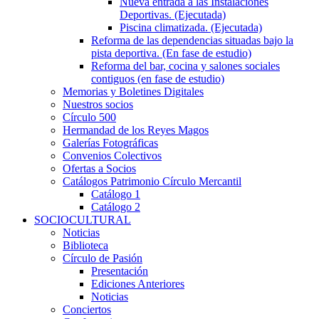
Nueva entrada a las Instalaciones
Deportivas. (Ejecutada)
Piscina climatizada. (Ejecutada)
Reforma de las dependencias situadas bajo la
pista deportiva. (En fase de estudio)
Reforma del bar, cocina y salones sociales
contiguos (en fase de estudio)
Memorias y Boletines Digitales
Nuestros socios
Círculo 500
Hermandad de los Reyes Magos
Galerías Fotográficas
Convenios Colectivos
Ofertas a Socios
Catálogos Patrimonio Círculo Mercantil
Catálogo 1
Catálogo 2
SOCIOCULTURAL
Noticias
Biblioteca
Círculo de Pasión
Presentación
Ediciones Anteriores
Noticias
Conciertos