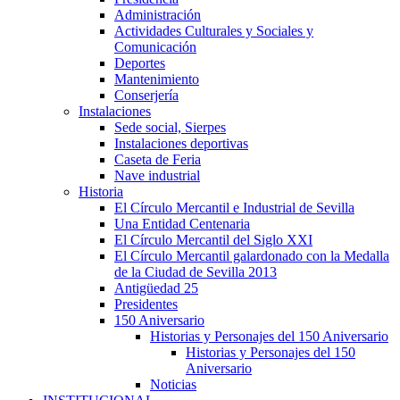
Administración
Actividades Culturales y Sociales y
Comunicación
Deportes
Mantenimiento
Conserjería
Instalaciones
Sede social, Sierpes
Instalaciones deportivas
Caseta de Feria
Nave industrial
Historia
El Círculo Mercantil e Industrial de Sevilla
Una Entidad Centenaria
El Círculo Mercantil del Siglo XXI
El Círculo Mercantil galardonado con la Medalla
de la Ciudad de Sevilla 2013
Antigüedad 25
Presidentes
150 Aniversario
Historias y Personajes del 150 Aniversario
Historias y Personajes del 150
Aniversario
Noticias