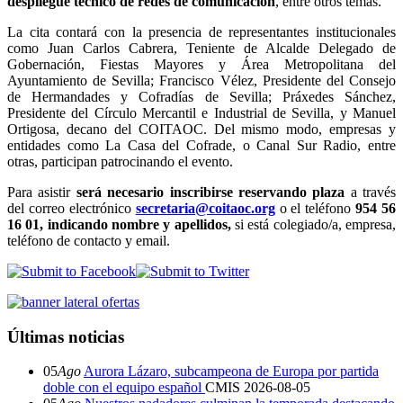
despliegue técnico de redes de comunicación
, entre otros temas.
La cita contará con la presencia de representantes institucionales
como Juan Carlos Cabrera, Teniente de Alcalde Delegado de
Gobernación, Fiestas Mayores y Área Metropolitana del
Ayuntamiento de Sevilla; Francisco Vélez, Presidente del Consejo
de Hermandades y Cofradías de Sevilla; Práxedes Sánchez,
Presidente del Círculo Mercantil e Industrial de Sevilla, y Manuel
Ortigosa, decano del COITAOC. Del mismo modo, empresas y
entidades como La Casa del Cofrade, o Canal Sur Radio, entre
otras, participan patrocinando el evento.
Para asistir
será necesario inscribirse reservando plaza
a través
del correo electrónico
secretaria@coitaoc.org
o el teléfono
954 56
16 01,
indicando nombre y apellidos,
si está colegiado/a, empresa,
teléfono de contacto y email.
Últimas noticias
05
Ago
Aurora Lázaro, subcampeona de Europa por partida
doble con el equipo español
CMIS
2026-08-05