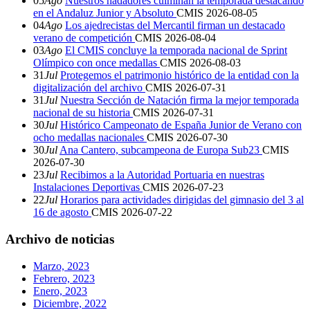
05
Ago
Nuestros nadadores culminan la temporada destacando
en el Andaluz Junior y Absoluto
CMIS
2026-08-05
04
Ago
Los ajedrecistas del Mercantil firman un destacado
verano de competición
CMIS
2026-08-04
03
Ago
El CMIS concluye la temporada nacional de Sprint
Olímpico con once medallas
CMIS
2026-08-03
31
Jul
Protegemos el patrimonio histórico de la entidad con la
digitalización del archivo
CMIS
2026-07-31
31
Jul
Nuestra Sección de Natación firma la mejor temporada
nacional de su historia
CMIS
2026-07-31
30
Jul
Histórico Campeonato de España Junior de Verano con
ocho medallas nacionales
CMIS
2026-07-30
30
Jul
Ana Cantero, subcampeona de Europa Sub23
CMIS
2026-07-30
23
Jul
Recibimos a la Autoridad Portuaria en nuestras
Instalaciones Deportivas
CMIS
2026-07-23
22
Jul
Horarios para actividades dirigidas del gimnasio del 3 al
16 de agosto
CMIS
2026-07-22
Archivo de noticias
Marzo, 2023
Febrero, 2023
Enero, 2023
Diciembre, 2022