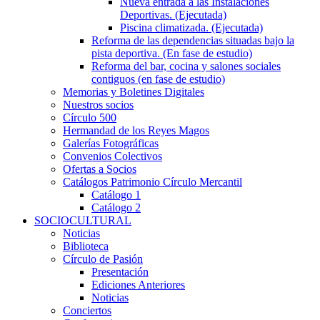
Nueva entrada a las Instalaciones
Deportivas. (Ejecutada)
Piscina climatizada. (Ejecutada)
Reforma de las dependencias situadas bajo la
pista deportiva. (En fase de estudio)
Reforma del bar, cocina y salones sociales
contiguos (en fase de estudio)
Memorias y Boletines Digitales
Nuestros socios
Círculo 500
Hermandad de los Reyes Magos
Galerías Fotográficas
Convenios Colectivos
Ofertas a Socios
Catálogos Patrimonio Círculo Mercantil
Catálogo 1
Catálogo 2
SOCIOCULTURAL
Noticias
Biblioteca
Círculo de Pasión
Presentación
Ediciones Anteriores
Noticias
Conciertos