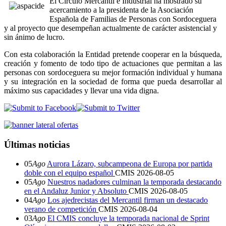
El Círculo Mercantil e Industrial ha mostrado su
acercamiento a la presidenta de la Asociación
Española de Familias de Personas con Sordoceguera
y al proyecto que desempeñan actualmente de carácter asistencial y
sin ánimo de lucro.
Con esta colaboración la Entidad pretende cooperar en la búsqueda,
creación y fomento de todo tipo de actuaciones que permitan a las
personas con sordoceguera su mejor formación individual y humana
y su integración en la sociedad de forma que pueda desarrollar al
máximo sus capacidades y llevar una vida digna.
Últimas noticias
05
Ago
Aurora Lázaro, subcampeona de Europa por partida
doble con el equipo español
CMIS
2026-08-05
05
Ago
Nuestros nadadores culminan la temporada destacando
en el Andaluz Junior y Absoluto
CMIS
2026-08-05
04
Ago
Los ajedrecistas del Mercantil firman un destacado
verano de competición
CMIS
2026-08-04
03
Ago
El CMIS concluye la temporada nacional de Sprint