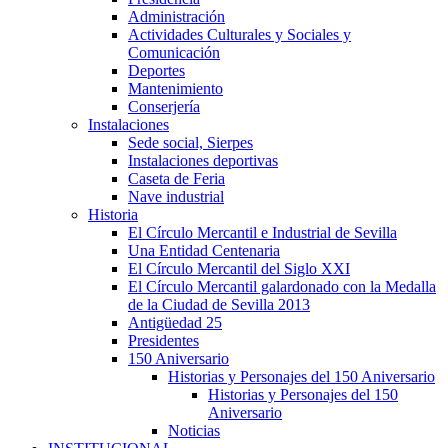
Administración
Actividades Culturales y Sociales y
Comunicación
Deportes
Mantenimiento
Conserjería
Instalaciones
Sede social, Sierpes
Instalaciones deportivas
Caseta de Feria
Nave industrial
Historia
El Círculo Mercantil e Industrial de Sevilla
Una Entidad Centenaria
El Círculo Mercantil del Siglo XXI
El Círculo Mercantil galardonado con la Medalla
de la Ciudad de Sevilla 2013
Antigüedad 25
Presidentes
150 Aniversario
Historias y Personajes del 150 Aniversario
Historias y Personajes del 150
Aniversario
Noticias