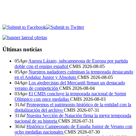
Últimas noticias
05
Ago
Aurora Lázaro, subcampeona de Europa por partida
doble con el equipo español
CMIS
2026-08-05
05
Ago
Nuestros nadadores culminan la temporada destacando
en el Andaluz Junior y Absoluto
CMIS
2026-08-05
04
Ago
Los ajedrecistas del Mercantil firman un destacado
verano de competición
CMIS
2026-08-04
03
Ago
El CMIS concluye la temporada nacional de Sprint
Olímpico con once medallas
CMIS
2026-08-03
31
Jul
Protegemos el patrimonio histórico de la entidad con la
digitalización del archivo
CMIS
2026-07-31
31
Jul
Nuestra Sección de Natación firma la mejor temporada
nacional de su historia
CMIS
2026-07-31
30
Jul
Histórico Campeonato de España Junior de Verano con
ocho medallas nacionales
CMIS
2026-07-30