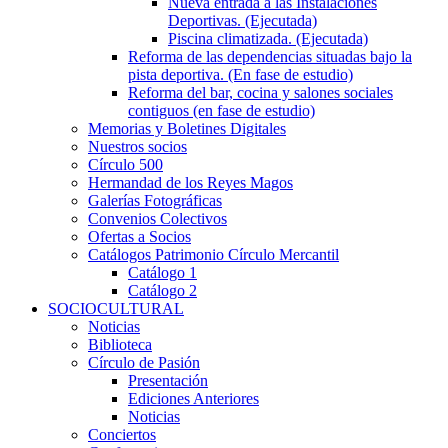
Nueva entrada a las Instalaciones
Deportivas. (Ejecutada)
Piscina climatizada. (Ejecutada)
Reforma de las dependencias situadas bajo la
pista deportiva. (En fase de estudio)
Reforma del bar, cocina y salones sociales
contiguos (en fase de estudio)
Memorias y Boletines Digitales
Nuestros socios
Círculo 500
Hermandad de los Reyes Magos
Galerías Fotográficas
Convenios Colectivos
Ofertas a Socios
Catálogos Patrimonio Círculo Mercantil
Catálogo 1
Catálogo 2
SOCIOCULTURAL
Noticias
Biblioteca
Círculo de Pasión
Presentación
Ediciones Anteriores
Noticias
Conciertos