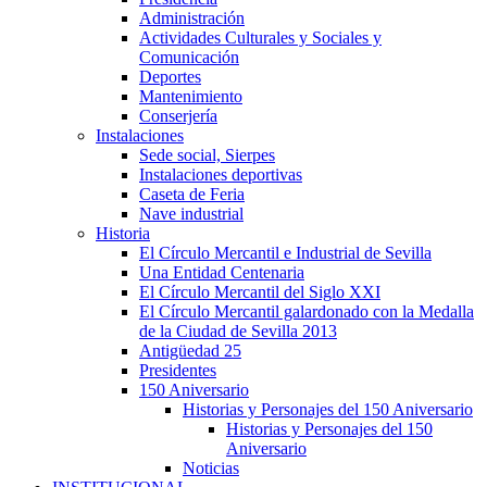
Administración
Actividades Culturales y Sociales y
Comunicación
Deportes
Mantenimiento
Conserjería
Instalaciones
Sede social, Sierpes
Instalaciones deportivas
Caseta de Feria
Nave industrial
Historia
El Círculo Mercantil e Industrial de Sevilla
Una Entidad Centenaria
El Círculo Mercantil del Siglo XXI
El Círculo Mercantil galardonado con la Medalla
de la Ciudad de Sevilla 2013
Antigüedad 25
Presidentes
150 Aniversario
Historias y Personajes del 150 Aniversario
Historias y Personajes del 150
Aniversario
Noticias