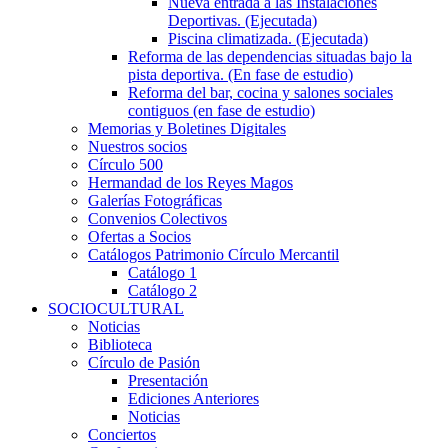
Nueva entrada a las Instalaciones
Deportivas. (Ejecutada)
Piscina climatizada. (Ejecutada)
Reforma de las dependencias situadas bajo la
pista deportiva. (En fase de estudio)
Reforma del bar, cocina y salones sociales
contiguos (en fase de estudio)
Memorias y Boletines Digitales
Nuestros socios
Círculo 500
Hermandad de los Reyes Magos
Galerías Fotográficas
Convenios Colectivos
Ofertas a Socios
Catálogos Patrimonio Círculo Mercantil
Catálogo 1
Catálogo 2
SOCIOCULTURAL
Noticias
Biblioteca
Círculo de Pasión
Presentación
Ediciones Anteriores
Noticias
Conciertos