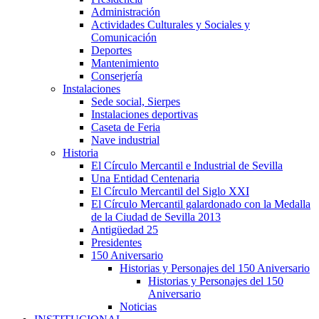
Administración
Actividades Culturales y Sociales y
Comunicación
Deportes
Mantenimiento
Conserjería
Instalaciones
Sede social, Sierpes
Instalaciones deportivas
Caseta de Feria
Nave industrial
Historia
El Círculo Mercantil e Industrial de Sevilla
Una Entidad Centenaria
El Círculo Mercantil del Siglo XXI
El Círculo Mercantil galardonado con la Medalla
de la Ciudad de Sevilla 2013
Antigüedad 25
Presidentes
150 Aniversario
Historias y Personajes del 150 Aniversario
Historias y Personajes del 150
Aniversario
Noticias