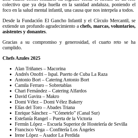
colectivo que ya deja huella en la sanidad andaluza, poniendo el
foco en la salud mental infantil, una causa que nos interpela a todos.
Desde la Fundación El Gancho Infantil y el Círculo Mercantil, se
extiende un profundo agradecimiento a
chefs, marcas, voluntarios,
asistentes y donantes
.
Gracias a su compromiso y generosidad, el cuarto reto se ha
cumplido.
Chefs Azules 2025
Alan Triñanes – Macorina
Andrés Onofri – Ispal. Puerto de Cuba La Raza
Antonio Bort – Catering Antonio Bort
Camila Ferraro – Sobretablas
Chari Fernández – Catering Alfardos
David Gavira – Makro
Domi Vélez – Domi Vélez Bakery
Elías del Toro – Abades Triana
Enrique Sánchez – “Cómetelo” (Canal Sur)
Estefanía Rangel – Puerta de la Victoria
Fermín López – Escuela Superior de Hostelería de Sevilla
Francisco Vega – Confitería Los Ángeles
Irene López – Asador La Perdida