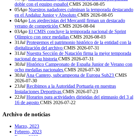
doble con el equipo español
CMIS
2026-08-05
05
Ago
Nuestros nadadores culminan la temporada destacando
en el Andaluz Junior y Absoluto
CMIS
2026-08-05
04
Ago
Los ajedrecistas del Mercantil firman un destacado
verano de competición
CMIS
2026-08-04
03
Ago
El CMIS concluye la temporada nacional de Sprint
Olímpico con once medallas
CMIS
2026-08-03
31
Jul
Protegemos el patrimonio histórico de la entidad con la
digitalización del archivo
CMIS
2026-07-31
31
Jul
Nuestra Sección de Natación firma la mejor temporada
nacional de su historia
CMIS
2026-07-31
30
Jul
Histórico Campeonato de España Junior de Verano con
ocho medallas nacionales
CMIS
2026-07-30
30
Jul
Ana Cantero, subcampeona de Europa Sub23
CMIS
2026-07-30
23
Jul
Recibimos a la Autoridad Portuaria en nuestras
Instalaciones Deportivas
CMIS
2026-07-23
22
Jul
Horarios para actividades dirigidas del gimnasio del 3 al
16 de agosto
CMIS
2026-07-22
Archivo de noticias
Marzo, 2023
Febrero, 2023