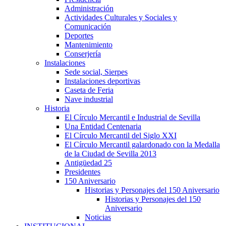
Administración
Actividades Culturales y Sociales y
Comunicación
Deportes
Mantenimiento
Conserjería
Instalaciones
Sede social, Sierpes
Instalaciones deportivas
Caseta de Feria
Nave industrial
Historia
El Círculo Mercantil e Industrial de Sevilla
Una Entidad Centenaria
El Círculo Mercantil del Siglo XXI
El Círculo Mercantil galardonado con la Medalla
de la Ciudad de Sevilla 2013
Antigüedad 25
Presidentes
150 Aniversario
Historias y Personajes del 150 Aniversario
Historias y Personajes del 150
Aniversario
Noticias