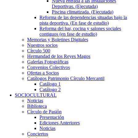
Nueva entrada a las Instalaciones
Deportivas. (Ejecutada)
Piscina climatizada. (Ejecutada)
Reforma de las dependencias situadas bajo la
pista deportiva. (En fase de estudio)
Reforma del bar, cocina y salones sociales
contiguos (en fase de estudio)
Memorias y Boletines Digitales
Nuestros socios
Círculo 500
Hermandad de los Reyes Magos
Galerías Fotográficas
Convenios Colectivos
Ofertas a Socios
Catálogos Patrimonio Círculo Mercantil
Catálogo 1
Catálogo 2
SOCIOCULTURAL
Noticias
Biblioteca
Círculo de Pasión
Presentación
Ediciones Anteriores
Noticias
Conciertos