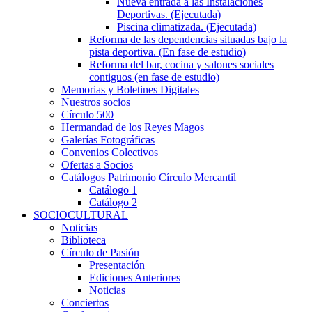
Nueva entrada a las Instalaciones
Deportivas. (Ejecutada)
Piscina climatizada. (Ejecutada)
Reforma de las dependencias situadas bajo la
pista deportiva. (En fase de estudio)
Reforma del bar, cocina y salones sociales
contiguos (en fase de estudio)
Memorias y Boletines Digitales
Nuestros socios
Círculo 500
Hermandad de los Reyes Magos
Galerías Fotográficas
Convenios Colectivos
Ofertas a Socios
Catálogos Patrimonio Círculo Mercantil
Catálogo 1
Catálogo 2
SOCIOCULTURAL
Noticias
Biblioteca
Círculo de Pasión
Presentación
Ediciones Anteriores
Noticias
Conciertos