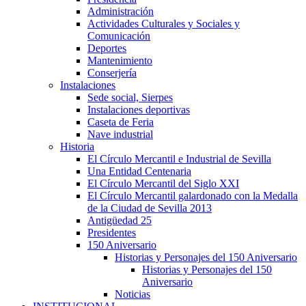
Administración
Actividades Culturales y Sociales y
Comunicación
Deportes
Mantenimiento
Conserjería
Instalaciones
Sede social, Sierpes
Instalaciones deportivas
Caseta de Feria
Nave industrial
Historia
El Círculo Mercantil e Industrial de Sevilla
Una Entidad Centenaria
El Círculo Mercantil del Siglo XXI
El Círculo Mercantil galardonado con la Medalla
de la Ciudad de Sevilla 2013
Antigüedad 25
Presidentes
150 Aniversario
Historias y Personajes del 150 Aniversario
Historias y Personajes del 150
Aniversario
Noticias