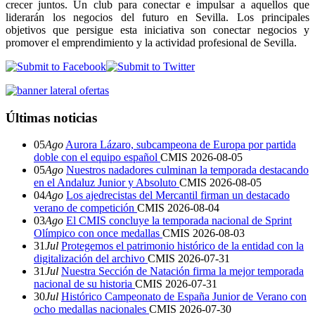
crecer juntos. Un club para conectar e impulsar a aquellos que
liderarán los negocios del futuro en Sevilla. Los principales
objetivos que persigue esta iniciativa son conectar negocios y
promover el emprendimiento y la actividad profesional de Sevilla.
Últimas noticias
05
Ago
Aurora Lázaro, subcampeona de Europa por partida
doble con el equipo español
CMIS
2026-08-05
05
Ago
Nuestros nadadores culminan la temporada destacando
en el Andaluz Junior y Absoluto
CMIS
2026-08-05
04
Ago
Los ajedrecistas del Mercantil firman un destacado
verano de competición
CMIS
2026-08-04
03
Ago
El CMIS concluye la temporada nacional de Sprint
Olímpico con once medallas
CMIS
2026-08-03
31
Jul
Protegemos el patrimonio histórico de la entidad con la
digitalización del archivo
CMIS
2026-07-31
31
Jul
Nuestra Sección de Natación firma la mejor temporada
nacional de su historia
CMIS
2026-07-31
30
Jul
Histórico Campeonato de España Junior de Verano con
ocho medallas nacionales
CMIS
2026-07-30