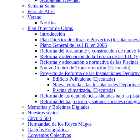
Actualidad Navidad
Semana Santa
Feria de Abril
Verano
Noticias
Plan Director de Obras
Introducción
Plan Director de Obras y Proyectos (Instalaciones
Plano General de las I.D. en 2006
Reforma del restaurante y construcción de nuevo K
Reforma y adecuación de la Terraza de las I.D. (E
Reforma y adecuación a normativa de las Piscinas 
Nuevo Centro de Transformación (Ejecutado)
Proyecto de Reforma de las Instalaciones Deportiv
Edificio Polivalente (Ejecutada)
Nueva entrada a las Instalaciones Deportivas
Piscina climatizada. (Ejecutada)
Reforma de las dependencias situadas bajo la pista 
Reforma del bar, cocina y salones sociales contiguo
Memorias y Boletines Digitales
Nuestros socios
Círculo 500
Hermandad de los Reyes Magos
Galerías Fotográficas
Convenios Colectivos