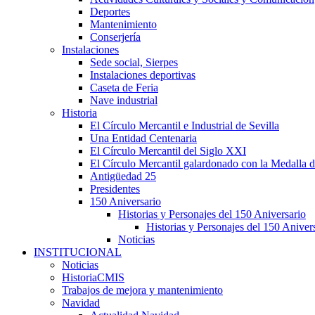
Deportes
Mantenimiento
Conserjería
Instalaciones
Sede social, Sierpes
Instalaciones deportivas
Caseta de Feria
Nave industrial
Historia
El Círculo Mercantil e Industrial de Sevilla
Una Entidad Centenaria
El Círculo Mercantil del Siglo XXI
El Círculo Mercantil galardonado con la Medalla d
Antigüedad 25
Presidentes
150 Aniversario
Historias y Personajes del 150 Aniversario
Historias y Personajes del 150 Aniver
Noticias
INSTITUCIONAL
Noticias
HistoriaCMIS
Trabajos de mejora y mantenimiento
Navidad