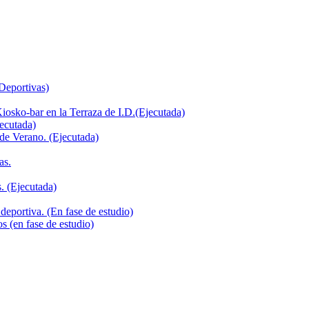
 Deportivas)
iosko-bar en la Terraza de I.D.(Ejecutada)
jecutada)
de Verano. (Ejecutada)
as.
. (Ejecutada)
deportiva. (En fase de estudio)
s (en fase de estudio)