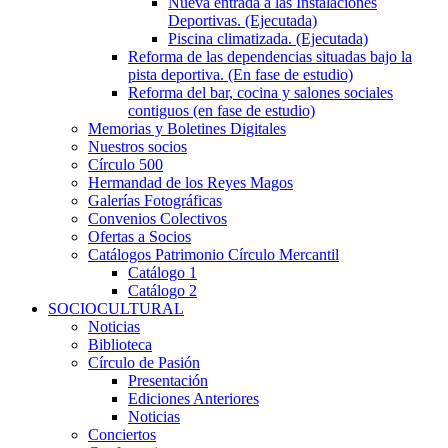
Nueva entrada a las Instalaciones
Deportivas. (Ejecutada)
Piscina climatizada. (Ejecutada)
Reforma de las dependencias situadas bajo la
pista deportiva. (En fase de estudio)
Reforma del bar, cocina y salones sociales
contiguos (en fase de estudio)
Memorias y Boletines Digitales
Nuestros socios
Círculo 500
Hermandad de los Reyes Magos
Galerías Fotográficas
Convenios Colectivos
Ofertas a Socios
Catálogos Patrimonio Círculo Mercantil
Catálogo 1
Catálogo 2
SOCIOCULTURAL
Noticias
Biblioteca
Círculo de Pasión
Presentación
Ediciones Anteriores
Noticias
Conciertos