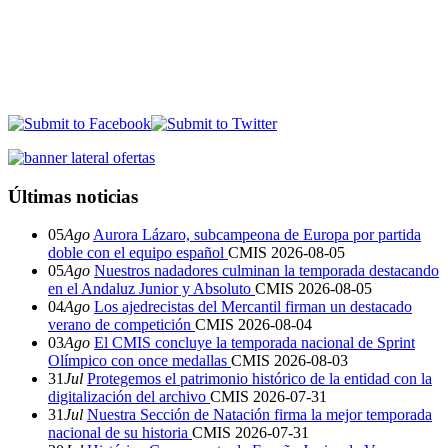
Últimas noticias
05
Ago
Aurora Lázaro, subcampeona de Europa por partida
doble con el equipo español
CMIS
2026-08-05
05
Ago
Nuestros nadadores culminan la temporada destacando
en el Andaluz Junior y Absoluto
CMIS
2026-08-05
04
Ago
Los ajedrecistas del Mercantil firman un destacado
verano de competición
CMIS
2026-08-04
03
Ago
El CMIS concluye la temporada nacional de Sprint
Olímpico con once medallas
CMIS
2026-08-03
31
Jul
Protegemos el patrimonio histórico de la entidad con la
digitalización del archivo
CMIS
2026-07-31
31
Jul
Nuestra Sección de Natación firma la mejor temporada
nacional de su historia
CMIS
2026-07-31