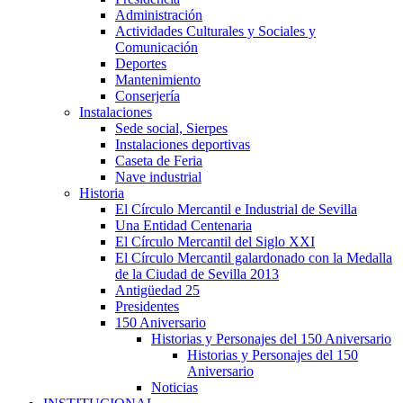
Administración
Actividades Culturales y Sociales y
Comunicación
Deportes
Mantenimiento
Conserjería
Instalaciones
Sede social, Sierpes
Instalaciones deportivas
Caseta de Feria
Nave industrial
Historia
El Círculo Mercantil e Industrial de Sevilla
Una Entidad Centenaria
El Círculo Mercantil del Siglo XXI
El Círculo Mercantil galardonado con la Medalla
de la Ciudad de Sevilla 2013
Antigüedad 25
Presidentes
150 Aniversario
Historias y Personajes del 150 Aniversario
Historias y Personajes del 150
Aniversario
Noticias