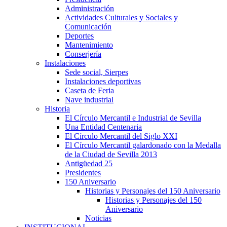
Administración
Actividades Culturales y Sociales y
Comunicación
Deportes
Mantenimiento
Conserjería
Instalaciones
Sede social, Sierpes
Instalaciones deportivas
Caseta de Feria
Nave industrial
Historia
El Círculo Mercantil e Industrial de Sevilla
Una Entidad Centenaria
El Círculo Mercantil del Siglo XXI
El Círculo Mercantil galardonado con la Medalla
de la Ciudad de Sevilla 2013
Antigüedad 25
Presidentes
150 Aniversario
Historias y Personajes del 150 Aniversario
Historias y Personajes del 150
Aniversario
Noticias