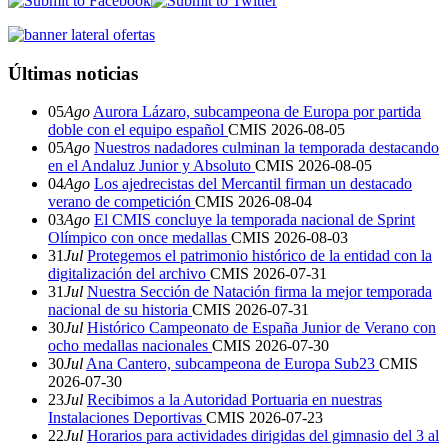
Últimas noticias
05
Ago
Aurora Lázaro, subcampeona de Europa por partida
doble con el equipo español
CMIS
2026-08-05
05
Ago
Nuestros nadadores culminan la temporada destacando
en el Andaluz Junior y Absoluto
CMIS
2026-08-05
04
Ago
Los ajedrecistas del Mercantil firman un destacado
verano de competición
CMIS
2026-08-04
03
Ago
El CMIS concluye la temporada nacional de Sprint
Olímpico con once medallas
CMIS
2026-08-03
31
Jul
Protegemos el patrimonio histórico de la entidad con la
digitalización del archivo
CMIS
2026-07-31
31
Jul
Nuestra Sección de Natación firma la mejor temporada
nacional de su historia
CMIS
2026-07-31
30
Jul
Histórico Campeonato de España Junior de Verano con
ocho medallas nacionales
CMIS
2026-07-30
30
Jul
Ana Cantero, subcampeona de Europa Sub23
CMIS
2026-07-30
23
Jul
Recibimos a la Autoridad Portuaria en nuestras
Instalaciones Deportivas
CMIS
2026-07-23
22
Jul
Horarios para actividades dirigidas del gimnasio del 3 al