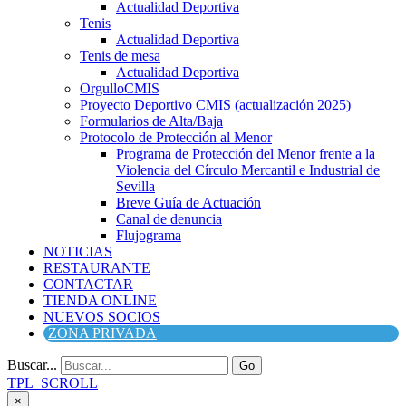
Actualidad Deportiva
Tenis
Actualidad Deportiva
Tenis de mesa
Actualidad Deportiva
OrgulloCMIS
Proyecto Deportivo CMIS (actualización 2025)
Formularios de Alta/Baja
Protocolo de Protección al Menor
Programa de Protección del Menor frente a la
Violencia del Círculo Mercantil e Industrial de
Sevilla
Breve Guía de Actuación
Canal de denuncia
Flujograma
NOTICIAS
RESTAURANTE
CONTACTAR
TIENDA ONLINE
NUEVOS SOCIOS
ZONA PRIVADA
Buscar...
Go
TPL_SCROLL
×