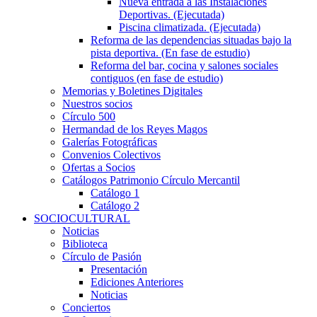
Nueva entrada a las Instalaciones
Deportivas. (Ejecutada)
Piscina climatizada. (Ejecutada)
Reforma de las dependencias situadas bajo la
pista deportiva. (En fase de estudio)
Reforma del bar, cocina y salones sociales
contiguos (en fase de estudio)
Memorias y Boletines Digitales
Nuestros socios
Círculo 500
Hermandad de los Reyes Magos
Galerías Fotográficas
Convenios Colectivos
Ofertas a Socios
Catálogos Patrimonio Círculo Mercantil
Catálogo 1
Catálogo 2
SOCIOCULTURAL
Noticias
Biblioteca
Círculo de Pasión
Presentación
Ediciones Anteriores
Noticias
Conciertos