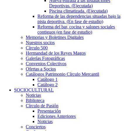
Nueva entrada a las Instalaciones
Deportivas. (Ejecutada)
Piscina climatizada. (Ejecutada)
Reforma de las dependencias situadas bajo la
pista deportiva. (En fase de estudio)
Reforma del bar, cocina y salones sociales
contiguos (en fase de estudio)
Memorias y Boletines Digitales
Nuestros socios
Círculo 500
Hermandad de los Reyes Magos
Galerías Fotográficas
Convenios Colectivos
Ofertas a Socios
Catálogos Patrimonio Círculo Mercantil
Catálogo 1
Catálogo 2
SOCIOCULTURAL
Noticias
Biblioteca
Círculo de Pasión
Presentación
Ediciones Anteriores
Noticias
Conciertos