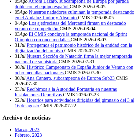
05
Ago
Aurora Lázaro, subcampeona de Europa por partida
doble con el equipo español
CMIS
2026-08-05
05
Ago
Nuestros nadadores culminan la temporada destacando
en el Andaluz Junior y Absoluto
CMIS
2026-08-05
04
Ago
Los ajedrecistas del Mercantil firman un destacado
verano de competición
CMIS
2026-08-04
03
Ago
El CMIS concluye la temporada nacional de Sprint
Olímpico con once medallas
CMIS
2026-08-03
31
Jul
Protegemos el patrimonio histórico de la entidad con la
digitalización del archivo
CMIS
2026-07-31
31
Jul
Nuestra Sección de Natación firma la mejor temporada
nacional de su historia
CMIS
2026-07-31
30
Jul
Histórico Campeonato de España Junior de Verano con
ocho medallas nacionales
CMIS
2026-07-30
30
Jul
Ana Cantero, subcampeona de Europa Sub23
CMIS
2026-07-30
23
Jul
Recibimos a la Autoridad Portuaria en nuestras
Instalaciones Deportivas
CMIS
2026-07-23
22
Jul
Horarios para actividades dirigidas del gimnasio del 3 al
16 de agosto
CMIS
2026-07-22
Archivo de noticias
Marzo, 2023
Febrero, 2023