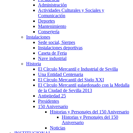
Administración
Actividades Culturales y Sociales y
Comunicación
Deportes
Mantenimiento
Conserjería
Instalaciones
Sede social, Sierpes
Instalaciones deportivas
Caseta de Feria
Nave industrial
Historia
El Círculo Mercantil e Industrial de Sevilla
Una Entidad Centenaria
El Círculo Mercantil del Siglo XXI
El Círculo Mercantil galardonado con la Medalla
de la Ciudad de Sevilla 2013
Antigüedad 25
Presidentes
150 Aniversario
Historias y Personajes del 150 Aniversario
Historias y Personajes del 150
Aniversario
Noticias