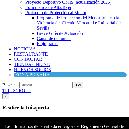
Proyecto Deportivo CMIS (actualización 2025)
Formularios de Alta/Baja
Protocolo de Protección al Menor
Programa de Protección del Menor frente a la
Violencia del Círculo Mercantil e Industrial de
Sevilla
Breve Guía de Actuación
Canal de denuncia
Flujograma
NOTICIAS
RESTAURANTE
CONTACTAR
TIENDA ONLINE
NUEVOS SOCIOS
ZONA PRIVADA
Buscar...
Go
TPL_SCROLL
×
Realice la búsqueda
Buscar
Buscar
Le informamos de la entrada en vigor del Reglamento General de