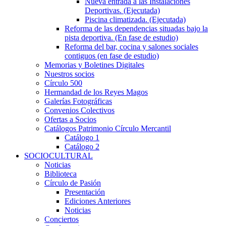
Nueva entrada a las Instalaciones
Deportivas. (Ejecutada)
Piscina climatizada. (Ejecutada)
Reforma de las dependencias situadas bajo la
pista deportiva. (En fase de estudio)
Reforma del bar, cocina y salones sociales
contiguos (en fase de estudio)
Memorias y Boletines Digitales
Nuestros socios
Círculo 500
Hermandad de los Reyes Magos
Galerías Fotográficas
Convenios Colectivos
Ofertas a Socios
Catálogos Patrimonio Círculo Mercantil
Catálogo 1
Catálogo 2
SOCIOCULTURAL
Noticias
Biblioteca
Círculo de Pasión
Presentación
Ediciones Anteriores
Noticias
Conciertos