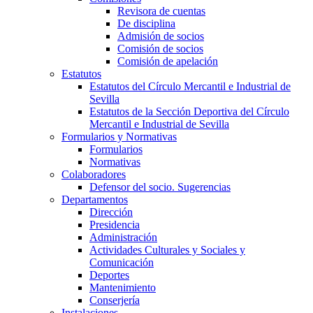
Revisora de cuentas
De disciplina
Admisión de socios
Comisión de socios
Comisión de apelación
Estatutos
Estatutos del Círculo Mercantil e Industrial de
Sevilla
Estatutos de la Sección Deportiva del Círculo
Mercantil e Industrial de Sevilla
Formularios y Normativas
Formularios
Normativas
Colaboradores
Defensor del socio. Sugerencias
Departamentos
Dirección
Presidencia
Administración
Actividades Culturales y Sociales y
Comunicación
Deportes
Mantenimiento
Conserjería
Instalaciones