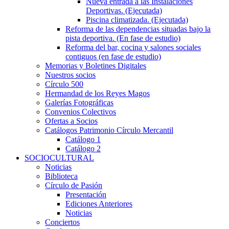
Nueva entrada a las Instalaciones
Deportivas. (Ejecutada)
Piscina climatizada. (Ejecutada)
Reforma de las dependencias situadas bajo la
pista deportiva. (En fase de estudio)
Reforma del bar, cocina y salones sociales
contiguos (en fase de estudio)
Memorias y Boletines Digitales
Nuestros socios
Círculo 500
Hermandad de los Reyes Magos
Galerías Fotográficas
Convenios Colectivos
Ofertas a Socios
Catálogos Patrimonio Círculo Mercantil
Catálogo 1
Catálogo 2
SOCIOCULTURAL
Noticias
Biblioteca
Círculo de Pasión
Presentación
Ediciones Anteriores
Noticias
Conciertos