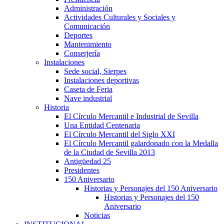
Administración
Actividades Culturales y Sociales y
Comunicación
Deportes
Mantenimiento
Conserjería
Instalaciones
Sede social, Sierpes
Instalaciones deportivas
Caseta de Feria
Nave industrial
Historia
El Círculo Mercantil e Industrial de Sevilla
Una Entidad Centenaria
El Círculo Mercantil del Siglo XXI
El Círculo Mercantil galardonado con la Medalla
de la Ciudad de Sevilla 2013
Antigüedad 25
Presidentes
150 Aniversario
Historias y Personajes del 150 Aniversario
Historias y Personajes del 150
Aniversario
Noticias