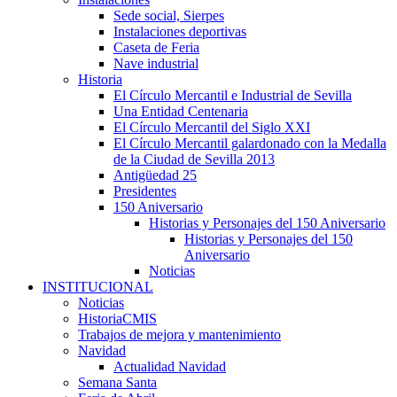
Sede social, Sierpes
Instalaciones deportivas
Caseta de Feria
Nave industrial
Historia
El Círculo Mercantil e Industrial de Sevilla
Una Entidad Centenaria
El Círculo Mercantil del Siglo XXI
El Círculo Mercantil galardonado con la Medalla
de la Ciudad de Sevilla 2013
Antigüedad 25
Presidentes
150 Aniversario
Historias y Personajes del 150 Aniversario
Historias y Personajes del 150
Aniversario
Noticias
INSTITUCIONAL
Noticias
HistoriaCMIS
Trabajos de mejora y mantenimiento
Navidad
Actualidad Navidad
Semana Santa