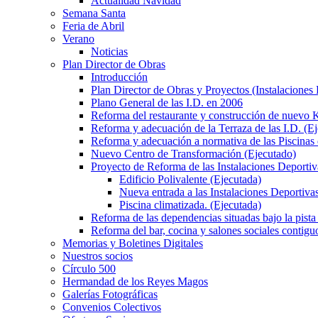
Actualidad Navidad
Semana Santa
Feria de Abril
Verano
Noticias
Plan Director de Obras
Introducción
Plan Director de Obras y Proyectos (Instalaciones
Plano General de las I.D. en 2006
Reforma del restaurante y construcción de nuevo K
Reforma y adecuación de la Terraza de las I.D. (E
Reforma y adecuación a normativa de las Piscinas 
Nuevo Centro de Transformación (Ejecutado)
Proyecto de Reforma de las Instalaciones Deportiv
Edificio Polivalente (Ejecutada)
Nueva entrada a las Instalaciones Deportivas
Piscina climatizada. (Ejecutada)
Reforma de las dependencias situadas bajo la pista 
Reforma del bar, cocina y salones sociales contiguo
Memorias y Boletines Digitales
Nuestros socios
Círculo 500
Hermandad de los Reyes Magos
Galerías Fotográficas
Convenios Colectivos