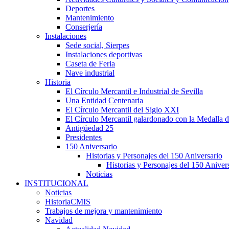
Deportes
Mantenimiento
Conserjería
Instalaciones
Sede social, Sierpes
Instalaciones deportivas
Caseta de Feria
Nave industrial
Historia
El Círculo Mercantil e Industrial de Sevilla
Una Entidad Centenaria
El Círculo Mercantil del Siglo XXI
El Círculo Mercantil galardonado con la Medalla d
Antigüedad 25
Presidentes
150 Aniversario
Historias y Personajes del 150 Aniversario
Historias y Personajes del 150 Aniver
Noticias
INSTITUCIONAL
Noticias
HistoriaCMIS
Trabajos de mejora y mantenimiento
Navidad