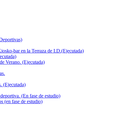
 Deportivas)
iosko-bar en la Terraza de I.D.(Ejecutada)
jecutada)
de Verano. (Ejecutada)
as.
. (Ejecutada)
deportiva. (En fase de estudio)
s (en fase de estudio)