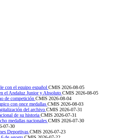
le con el equipo español
CMIS
2026-08-05
en el Andaluz Junior y Absoluto
CMIS
2026-08-05
ano de competición
CMIS
2026-08-04
mpico con once medallas
CMIS
2026-08-03
igitalización del archivo
CMIS
2026-07-31
cional de su historia
CMIS
2026-07-31
cho medallas nacionales
CMIS
2026-07-30
6-07-30
ones Deportivas
CMIS
2026-07-23
 16 de agosto
CMIS
2026-07-22