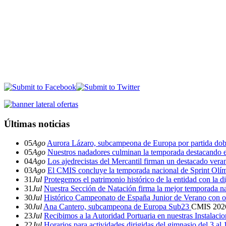
Últimas noticias
05
Ago
Aurora Lázaro, subcampeona de Europa por partida dob
05
Ago
Nuestros nadadores culminan la temporada destacando 
04
Ago
Los ajedrecistas del Mercantil firman un destacado ver
03
Ago
El CMIS concluye la temporada nacional de Sprint Olí
31
Jul
Protegemos el patrimonio histórico de la entidad con la d
31
Jul
Nuestra Sección de Natación firma la mejor temporada na
30
Jul
Histórico Campeonato de España Junior de Verano con o
30
Jul
Ana Cantero, subcampeona de Europa Sub23
CMIS
202
23
Jul
Recibimos a la Autoridad Portuaria en nuestras Instalaci
22
Jul
Horarios para actividades dirigidas del gimnasio del 3 al