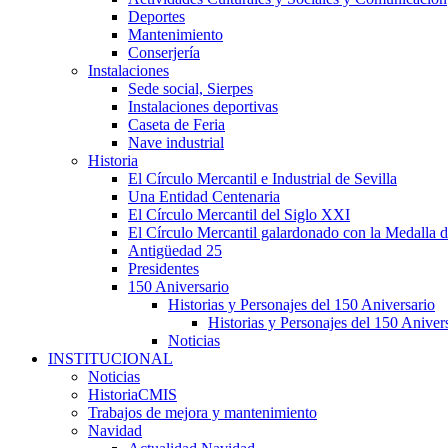
Deportes
Mantenimiento
Conserjería
Instalaciones
Sede social, Sierpes
Instalaciones deportivas
Caseta de Feria
Nave industrial
Historia
El Círculo Mercantil e Industrial de Sevilla
Una Entidad Centenaria
El Círculo Mercantil del Siglo XXI
El Círculo Mercantil galardonado con la Medalla d
Antigüedad 25
Presidentes
150 Aniversario
Historias y Personajes del 150 Aniversario
Historias y Personajes del 150 Aniver
Noticias
INSTITUCIONAL
Noticias
HistoriaCMIS
Trabajos de mejora y mantenimiento
Navidad