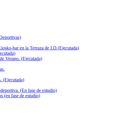
 Deportivas)
iosko-bar en la Terraza de I.D.(Ejecutada)
jecutada)
de Verano. (Ejecutada)
as.
. (Ejecutada)
deportiva. (En fase de estudio)
s (en fase de estudio)