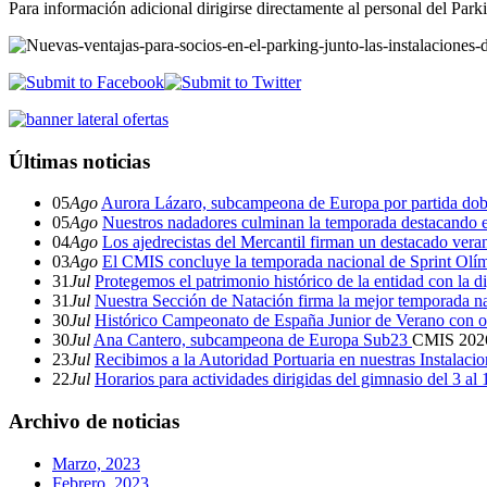
Para información adicional dirigirse directamente al personal del Par
Últimas noticias
05
Ago
Aurora Lázaro, subcampeona de Europa por partida dob
05
Ago
Nuestros nadadores culminan la temporada destacando 
04
Ago
Los ajedrecistas del Mercantil firman un destacado ver
03
Ago
El CMIS concluye la temporada nacional de Sprint Olí
31
Jul
Protegemos el patrimonio histórico de la entidad con la d
31
Jul
Nuestra Sección de Natación firma la mejor temporada na
30
Jul
Histórico Campeonato de España Junior de Verano con o
30
Jul
Ana Cantero, subcampeona de Europa Sub23
CMIS
202
23
Jul
Recibimos a la Autoridad Portuaria en nuestras Instalaci
22
Jul
Horarios para actividades dirigidas del gimnasio del 3 al
Archivo de noticias
Marzo, 2023
Febrero, 2023