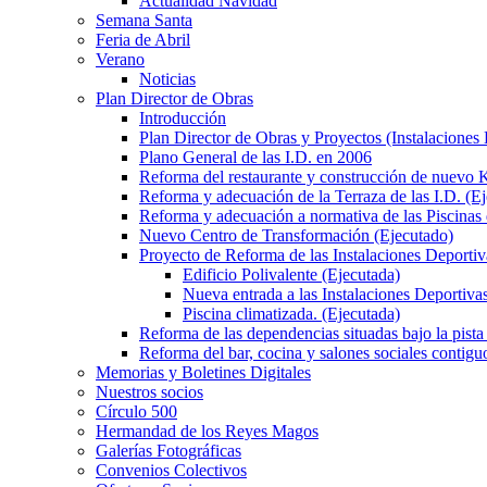
Actualidad Navidad
Semana Santa
Feria de Abril
Verano
Noticias
Plan Director de Obras
Introducción
Plan Director de Obras y Proyectos (Instalaciones
Plano General de las I.D. en 2006
Reforma del restaurante y construcción de nuevo K
Reforma y adecuación de la Terraza de las I.D. (E
Reforma y adecuación a normativa de las Piscinas 
Nuevo Centro de Transformación (Ejecutado)
Proyecto de Reforma de las Instalaciones Deportiv
Edificio Polivalente (Ejecutada)
Nueva entrada a las Instalaciones Deportivas
Piscina climatizada. (Ejecutada)
Reforma de las dependencias situadas bajo la pista 
Reforma del bar, cocina y salones sociales contiguo
Memorias y Boletines Digitales
Nuestros socios
Círculo 500
Hermandad de los Reyes Magos
Galerías Fotográficas
Convenios Colectivos