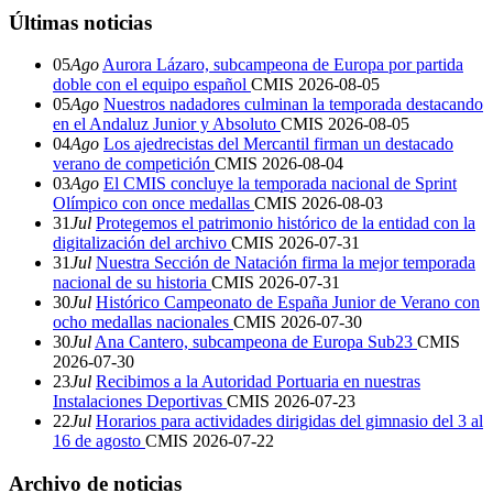
Últimas noticias
05
Ago
Aurora Lázaro, subcampeona de Europa por partida
doble con el equipo español
CMIS
2026-08-05
05
Ago
Nuestros nadadores culminan la temporada destacando
en el Andaluz Junior y Absoluto
CMIS
2026-08-05
04
Ago
Los ajedrecistas del Mercantil firman un destacado
verano de competición
CMIS
2026-08-04
03
Ago
El CMIS concluye la temporada nacional de Sprint
Olímpico con once medallas
CMIS
2026-08-03
31
Jul
Protegemos el patrimonio histórico de la entidad con la
digitalización del archivo
CMIS
2026-07-31
31
Jul
Nuestra Sección de Natación firma la mejor temporada
nacional de su historia
CMIS
2026-07-31
30
Jul
Histórico Campeonato de España Junior de Verano con
ocho medallas nacionales
CMIS
2026-07-30
30
Jul
Ana Cantero, subcampeona de Europa Sub23
CMIS
2026-07-30
23
Jul
Recibimos a la Autoridad Portuaria en nuestras
Instalaciones Deportivas
CMIS
2026-07-23
22
Jul
Horarios para actividades dirigidas del gimnasio del 3 al
16 de agosto
CMIS
2026-07-22
Archivo de noticias