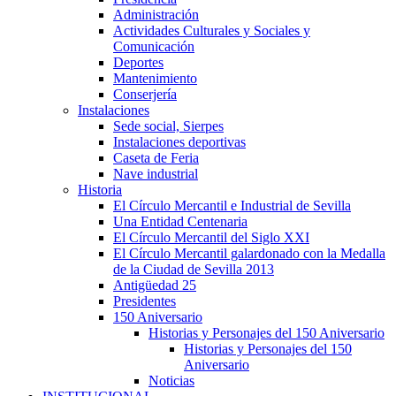
Administración
Actividades Culturales y Sociales y
Comunicación
Deportes
Mantenimiento
Conserjería
Instalaciones
Sede social, Sierpes
Instalaciones deportivas
Caseta de Feria
Nave industrial
Historia
El Círculo Mercantil e Industrial de Sevilla
Una Entidad Centenaria
El Círculo Mercantil del Siglo XXI
El Círculo Mercantil galardonado con la Medalla
de la Ciudad de Sevilla 2013
Antigüedad 25
Presidentes
150 Aniversario
Historias y Personajes del 150 Aniversario
Historias y Personajes del 150
Aniversario
Noticias