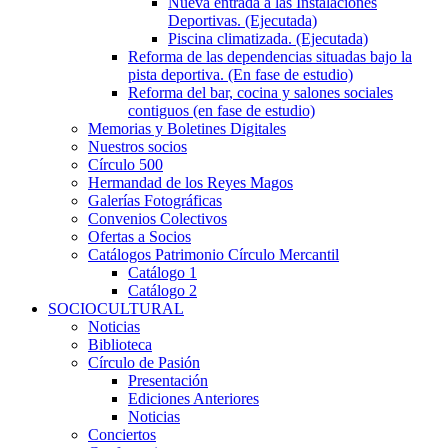
Nueva entrada a las Instalaciones
Deportivas. (Ejecutada)
Piscina climatizada. (Ejecutada)
Reforma de las dependencias situadas bajo la
pista deportiva. (En fase de estudio)
Reforma del bar, cocina y salones sociales
contiguos (en fase de estudio)
Memorias y Boletines Digitales
Nuestros socios
Círculo 500
Hermandad de los Reyes Magos
Galerías Fotográficas
Convenios Colectivos
Ofertas a Socios
Catálogos Patrimonio Círculo Mercantil
Catálogo 1
Catálogo 2
SOCIOCULTURAL
Noticias
Biblioteca
Círculo de Pasión
Presentación
Ediciones Anteriores
Noticias
Conciertos