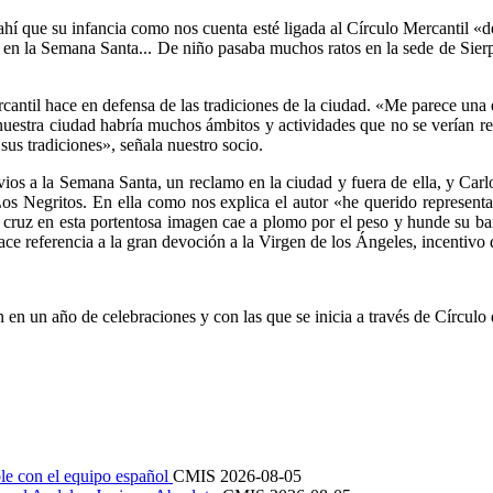
hí que su infancia como nos cuenta esté ligada al Círculo Mercantil «d
 en la Semana Santa... De niño pasaba muchos ratos en la sede de Sierp
cantil hace en defensa de las tradiciones de la ciudad. «Me parece una
en nuestra ciudad habría muchos ámbitos y actividades que no se verían
sus tradiciones», señala nuestro socio.
os a la Semana Santa, un reclamo en la ciudad y fuera de ella, y Carlo
s Negritos. En ella como nos explica el autor «he querido representa
cruz en esta portentosa imagen cae a plomo por el peso y hunde su barb
erencia a la gran devoción a la Virgen de los Ángeles, incentivo del
n un año de celebraciones y con las que se inicia a través de Círculo d
le con el equipo español
CMIS
2026-08-05