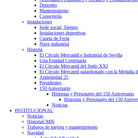
Deportes
Mantenimiento
Conserjería
Instalaciones
Sede social, Sierpes
Instalaciones deportivas
Caseta de Feria
Nave industrial
Historia
El Círculo Mercantil e Industrial de Sevilla
Una Entidad Centenaria
El Círculo Mercantil del Siglo XXI
El Círculo Mercantil galardonado con la Medalla d
Antigüedad 25
Presidentes
150 Aniversario
Historias y Personajes del 150 Aniversario
Historias y Personajes del 150 Aniver
Noticias
INSTITUCIONAL
Noticias
HistoriaCMIS
Trabajos de mejora y mantenimiento
Navidad