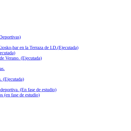
 Deportivas)
iosko-bar en la Terraza de I.D.(Ejecutada)
jecutada)
de Verano. (Ejecutada)
as.
. (Ejecutada)
deportiva. (En fase de estudio)
s (en fase de estudio)