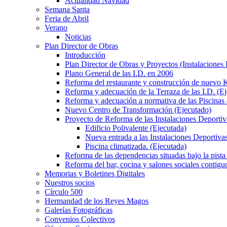
Actualidad Navidad
Semana Santa
Feria de Abril
Verano
Noticias
Plan Director de Obras
Introducción
Plan Director de Obras y Proyectos (Instalaciones
Plano General de las I.D. en 2006
Reforma del restaurante y construcción de nuevo K
Reforma y adecuación de la Terraza de las I.D. (E
Reforma y adecuación a normativa de las Piscinas 
Nuevo Centro de Transformación (Ejecutado)
Proyecto de Reforma de las Instalaciones Deportiv
Edificio Polivalente (Ejecutada)
Nueva entrada a las Instalaciones Deportivas
Piscina climatizada. (Ejecutada)
Reforma de las dependencias situadas bajo la pista 
Reforma del bar, cocina y salones sociales contiguo
Memorias y Boletines Digitales
Nuestros socios
Círculo 500
Hermandad de los Reyes Magos
Galerías Fotográficas
Convenios Colectivos