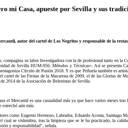
ro mi Casa, apueste por Sevilla y sus tradic
Mercantil, autor del cartel de Los Negritos y responsable de la rest
co, compagina su labor Investigadora con la de profesional tanto en la 
ersidad de Sevilla HUM-956. Métodos y Técnicas». Así se presenta Car
protagoniza Círculo de Pasión 2018. Y es que Peñuela también es artista 
 el cartel de las Fiestas de la Macarena de 2009, el de las Glorias de 
 de 2014 de la Asociación de Belenistas de Sevilla.
ra el Mercantil es una casualidad más ya que hace varios meses tras la
se estrechó aún más.
 autores como Eugenio Hermoso, Labrador, Eduardo Acosta, Santiago Mar
l cual se vislumbra, tras la limpieza que se le ha practicado, la cali
usión y responsabilidad", señala.