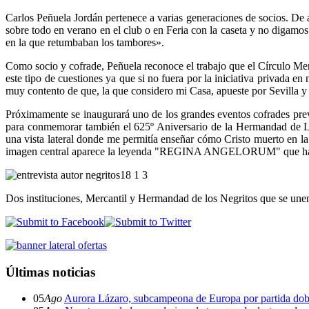
Carlos Peñuela Jordán pertenece a varias generaciones de socios. De a
sobre todo en verano en el club o en Feria con la caseta y no digamos
en la que retumbaban los tambores».
Como socio y cofrade, Peñuela reconoce el trabajo que el Círculo Mer
este tipo de cuestiones ya que si no fuera por la iniciativa privada 
muy contento de que, la que considero mi Casa, apueste por Sevilla y 
Próximamente se inaugurará uno de los grandes eventos cofrades previ
para conmemorar también el 625º Aniversario de la Hermandad de Lo
una vista lateral donde me permitía enseñar cómo Cristo muerto en la 
imagen central aparece la leyenda "REGINA ANGELORUM" que hace ref
Dos instituciones, Mercantil y Hermandad de los Negritos que se unen e
Últimas noticias
05
Ago
Aurora Lázaro, subcampeona de Europa por partida dob