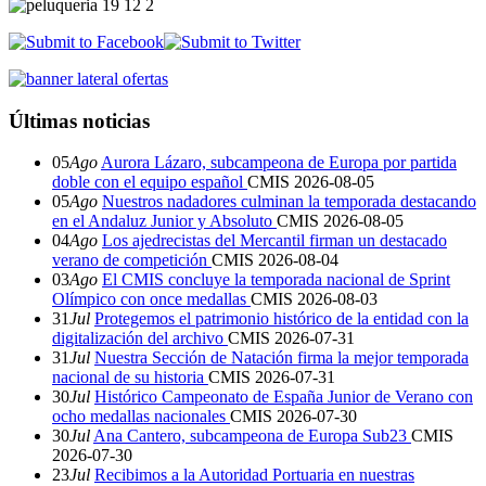
Últimas noticias
05
Ago
Aurora Lázaro, subcampeona de Europa por partida
doble con el equipo español
CMIS
2026-08-05
05
Ago
Nuestros nadadores culminan la temporada destacando
en el Andaluz Junior y Absoluto
CMIS
2026-08-05
04
Ago
Los ajedrecistas del Mercantil firman un destacado
verano de competición
CMIS
2026-08-04
03
Ago
El CMIS concluye la temporada nacional de Sprint
Olímpico con once medallas
CMIS
2026-08-03
31
Jul
Protegemos el patrimonio histórico de la entidad con la
digitalización del archivo
CMIS
2026-07-31
31
Jul
Nuestra Sección de Natación firma la mejor temporada
nacional de su historia
CMIS
2026-07-31
30
Jul
Histórico Campeonato de España Junior de Verano con
ocho medallas nacionales
CMIS
2026-07-30
30
Jul
Ana Cantero, subcampeona de Europa Sub23
CMIS
2026-07-30
23
Jul
Recibimos a la Autoridad Portuaria en nuestras