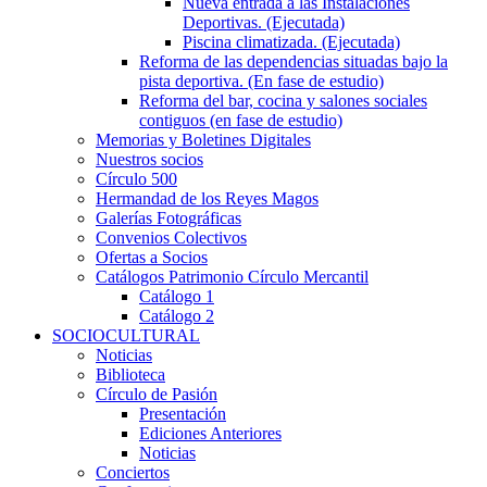
Nueva entrada a las Instalaciones
Deportivas. (Ejecutada)
Piscina climatizada. (Ejecutada)
Reforma de las dependencias situadas bajo la
pista deportiva. (En fase de estudio)
Reforma del bar, cocina y salones sociales
contiguos (en fase de estudio)
Memorias y Boletines Digitales
Nuestros socios
Círculo 500
Hermandad de los Reyes Magos
Galerías Fotográficas
Convenios Colectivos
Ofertas a Socios
Catálogos Patrimonio Círculo Mercantil
Catálogo 1
Catálogo 2
SOCIOCULTURAL
Noticias
Biblioteca
Círculo de Pasión
Presentación
Ediciones Anteriores
Noticias
Conciertos