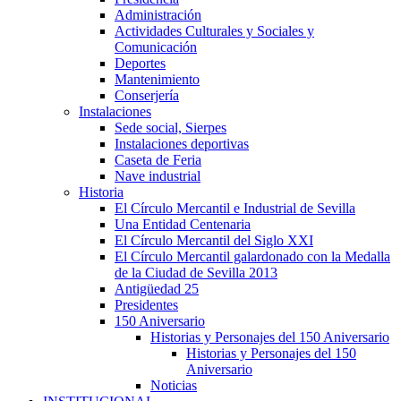
Administración
Actividades Culturales y Sociales y
Comunicación
Deportes
Mantenimiento
Conserjería
Instalaciones
Sede social, Sierpes
Instalaciones deportivas
Caseta de Feria
Nave industrial
Historia
El Círculo Mercantil e Industrial de Sevilla
Una Entidad Centenaria
El Círculo Mercantil del Siglo XXI
El Círculo Mercantil galardonado con la Medalla
de la Ciudad de Sevilla 2013
Antigüedad 25
Presidentes
150 Aniversario
Historias y Personajes del 150 Aniversario
Historias y Personajes del 150
Aniversario
Noticias