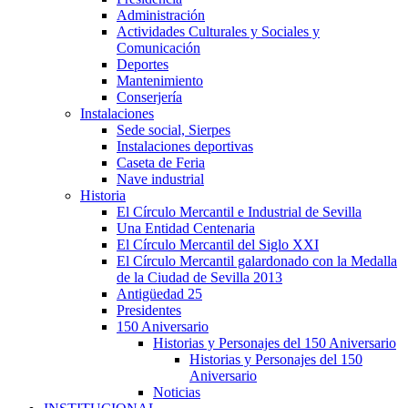
Administración
Actividades Culturales y Sociales y
Comunicación
Deportes
Mantenimiento
Conserjería
Instalaciones
Sede social, Sierpes
Instalaciones deportivas
Caseta de Feria
Nave industrial
Historia
El Círculo Mercantil e Industrial de Sevilla
Una Entidad Centenaria
El Círculo Mercantil del Siglo XXI
El Círculo Mercantil galardonado con la Medalla
de la Ciudad de Sevilla 2013
Antigüedad 25
Presidentes
150 Aniversario
Historias y Personajes del 150 Aniversario
Historias y Personajes del 150
Aniversario
Noticias