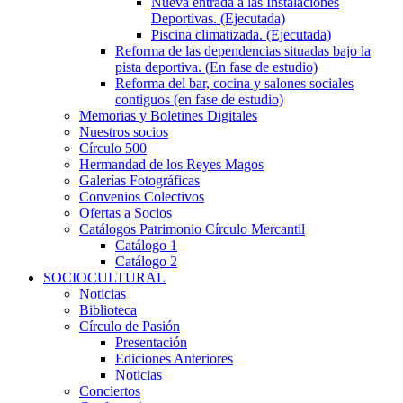
Nueva entrada a las Instalaciones
Deportivas. (Ejecutada)
Piscina climatizada. (Ejecutada)
Reforma de las dependencias situadas bajo la
pista deportiva. (En fase de estudio)
Reforma del bar, cocina y salones sociales
contiguos (en fase de estudio)
Memorias y Boletines Digitales
Nuestros socios
Círculo 500
Hermandad de los Reyes Magos
Galerías Fotográficas
Convenios Colectivos
Ofertas a Socios
Catálogos Patrimonio Círculo Mercantil
Catálogo 1
Catálogo 2
SOCIOCULTURAL
Noticias
Biblioteca
Círculo de Pasión
Presentación
Ediciones Anteriores
Noticias
Conciertos