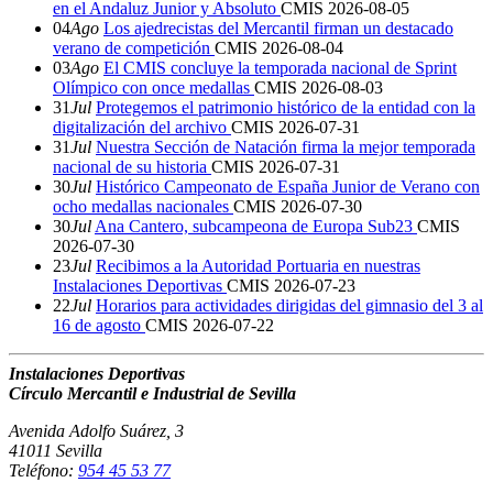
en el Andaluz Junior y Absoluto
CMIS
2026-08-05
04
Ago
Los ajedrecistas del Mercantil firman un destacado
verano de competición
CMIS
2026-08-04
03
Ago
El CMIS concluye la temporada nacional de Sprint
Olímpico con once medallas
CMIS
2026-08-03
31
Jul
Protegemos el patrimonio histórico de la entidad con la
digitalización del archivo
CMIS
2026-07-31
31
Jul
Nuestra Sección de Natación firma la mejor temporada
nacional de su historia
CMIS
2026-07-31
30
Jul
Histórico Campeonato de España Junior de Verano con
ocho medallas nacionales
CMIS
2026-07-30
30
Jul
Ana Cantero, subcampeona de Europa Sub23
CMIS
2026-07-30
23
Jul
Recibimos a la Autoridad Portuaria en nuestras
Instalaciones Deportivas
CMIS
2026-07-23
22
Jul
Horarios para actividades dirigidas del gimnasio del 3 al
16 de agosto
CMIS
2026-07-22
Instalaciones Deportivas
Círculo Mercantil e Industrial de Sevilla
Avenida Adolfo Suárez, 3
41011 Sevilla
Teléfono:
954 45 53 77