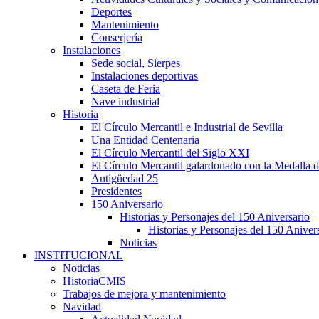
Deportes
Mantenimiento
Conserjería
Instalaciones
Sede social, Sierpes
Instalaciones deportivas
Caseta de Feria
Nave industrial
Historia
El Círculo Mercantil e Industrial de Sevilla
Una Entidad Centenaria
El Círculo Mercantil del Siglo XXI
El Círculo Mercantil galardonado con la Medalla d
Antigüedad 25
Presidentes
150 Aniversario
Historias y Personajes del 150 Aniversario
Historias y Personajes del 150 Aniver
Noticias
INSTITUCIONAL
Noticias
HistoriaCMIS
Trabajos de mejora y mantenimiento
Navidad