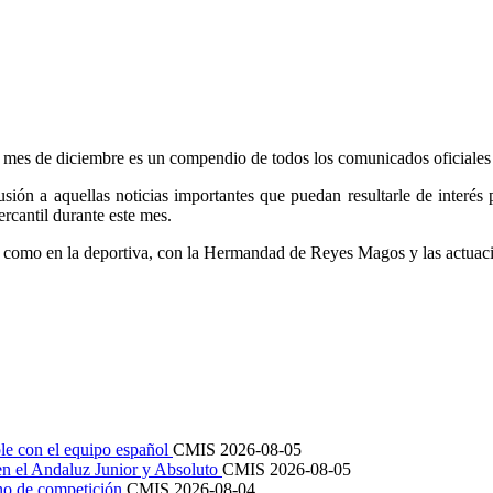
mes de diciembre es un compendio de todos los comunicados oficiales 
ón a aquellas noticias importantes que puedan resultarle de interés por
ercantil durante este mes.
l como en la deportiva, con la Hermandad de Reyes Magos y las actuaci
le con el equipo español
CMIS
2026-08-05
en el Andaluz Junior y Absoluto
CMIS
2026-08-05
ano de competición
CMIS
2026-08-04