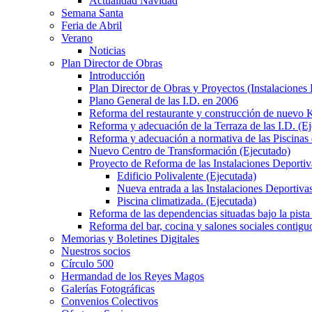
Actualidad Navidad
Semana Santa
Feria de Abril
Verano
Noticias
Plan Director de Obras
Introducción
Plan Director de Obras y Proyectos (Instalaciones
Plano General de las I.D. en 2006
Reforma del restaurante y construcción de nuevo K
Reforma y adecuación de la Terraza de las I.D. (E
Reforma y adecuación a normativa de las Piscinas 
Nuevo Centro de Transformación (Ejecutado)
Proyecto de Reforma de las Instalaciones Deportiv
Edificio Polivalente (Ejecutada)
Nueva entrada a las Instalaciones Deportivas
Piscina climatizada. (Ejecutada)
Reforma de las dependencias situadas bajo la pista 
Reforma del bar, cocina y salones sociales contiguo
Memorias y Boletines Digitales
Nuestros socios
Círculo 500
Hermandad de los Reyes Magos
Galerías Fotográficas
Convenios Colectivos