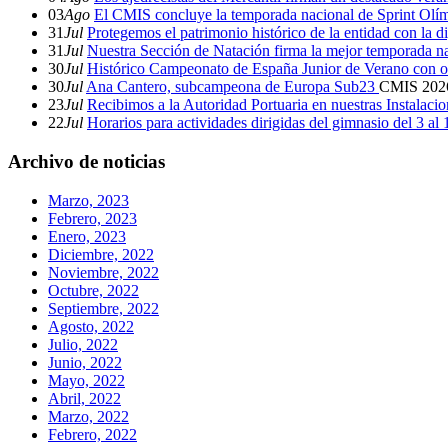
03
Ago
El CMIS concluye la temporada nacional de Sprint Olí
31
Jul
Protegemos el patrimonio histórico de la entidad con la d
31
Jul
Nuestra Sección de Natación firma la mejor temporada na
30
Jul
Histórico Campeonato de España Junior de Verano con o
30
Jul
Ana Cantero, subcampeona de Europa Sub23
CMIS
202
23
Jul
Recibimos a la Autoridad Portuaria en nuestras Instalaci
22
Jul
Horarios para actividades dirigidas del gimnasio del 3 al
Archivo de noticias
Marzo, 2023
Febrero, 2023
Enero, 2023
Diciembre, 2022
Noviembre, 2022
Octubre, 2022
Septiembre, 2022
Agosto, 2022
Julio, 2022
Junio, 2022
Mayo, 2022
Abril, 2022
Marzo, 2022
Febrero, 2022