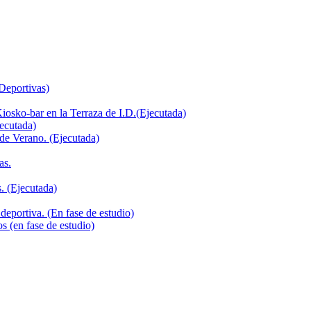
 Deportivas)
iosko-bar en la Terraza de I.D.(Ejecutada)
jecutada)
de Verano. (Ejecutada)
as.
. (Ejecutada)
deportiva. (En fase de estudio)
s (en fase de estudio)