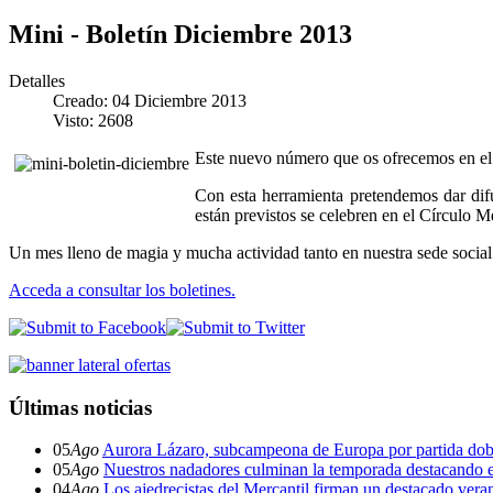
Mini - Boletín Diciembre 2013
Detalles
Creado: 04 Diciembre 2013
Visto: 2608
Este nuevo número que os ofrecemos en el 
Con esta herramienta pretendemos dar difusi
están previstos se celebren en el Círculo M
Un mes lleno de magia y mucha actividad tanto en nuestra sede socia
Acceda a consultar los boletines.
Últimas noticias
05
Ago
Aurora Lázaro, subcampeona de Europa por partida dob
05
Ago
Nuestros nadadores culminan la temporada destacando 
04
Ago
Los ajedrecistas del Mercantil firman un destacado ver