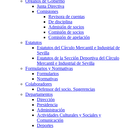
Órganos de Gobierno
Junta Directiva
Comisiones
Revisora de cuentas
De disciplina
Admisión de socios
Comisión de socios
Comisión de apelación
Estatutos
Estatutos del Círculo Mercantil e Industrial de
Sevilla
Estatutos de la Sección Deportiva del Círculo
Mercantil e Industrial de Sevilla
Formularios y Normativas
Formularios
Normativas
Colaboradores
Defensor del socio. Sugerencias
Departamentos
Dirección
Presidencia
Administración
Actividades Culturales y Sociales y
Comunicación
Deportes