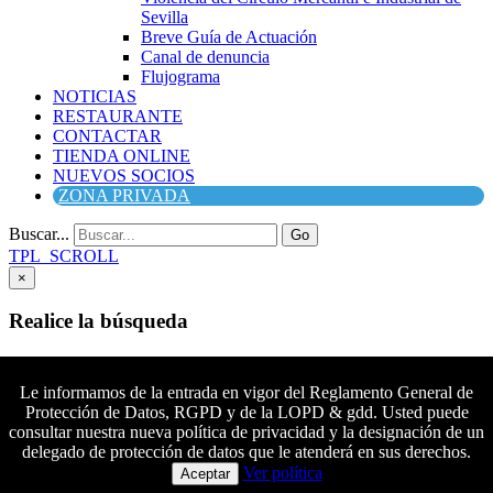
Sevilla
Breve Guía de Actuación
Canal de denuncia
Flujograma
NOTICIAS
RESTAURANTE
CONTACTAR
TIENDA ONLINE
NUEVOS SOCIOS
ZONA PRIVADA
Buscar...
Go
TPL_SCROLL
×
Realice la búsqueda
Buscar
Buscar
Le informamos de la entrada en vigor del Reglamento General de
Protección de Datos, RGPD y de la LOPD & gdd. Usted puede
Síguenos en Facebook
consultar nuestra nueva política de privacidad y la designación de un
Síguenos en Twitter
delegado de protección de datos que le atenderá en sus derechos.
Colaboradores principales
Síguenos en YouTube
Ver política
Aceptar
Síguenos en instagram