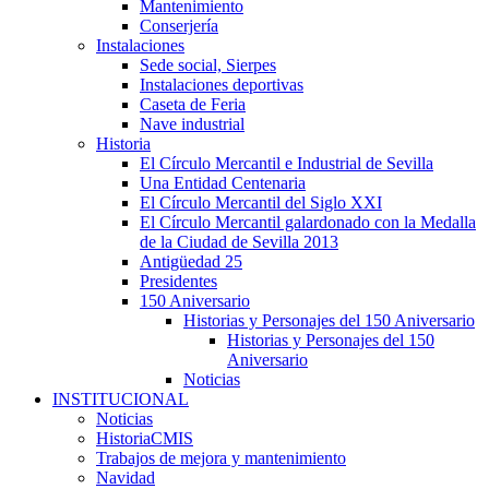
Mantenimiento
Conserjería
Instalaciones
Sede social, Sierpes
Instalaciones deportivas
Caseta de Feria
Nave industrial
Historia
El Círculo Mercantil e Industrial de Sevilla
Una Entidad Centenaria
El Círculo Mercantil del Siglo XXI
El Círculo Mercantil galardonado con la Medalla
de la Ciudad de Sevilla 2013
Antigüedad 25
Presidentes
150 Aniversario
Historias y Personajes del 150 Aniversario
Historias y Personajes del 150
Aniversario
Noticias
INSTITUCIONAL
Noticias
HistoriaCMIS
Trabajos de mejora y mantenimiento
Navidad