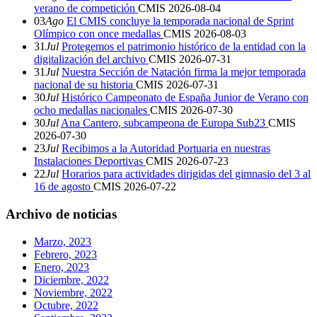
verano de competición
CMIS
2026-08-04
03
Ago
El CMIS concluye la temporada nacional de Sprint
Olímpico con once medallas
CMIS
2026-08-03
31
Jul
Protegemos el patrimonio histórico de la entidad con la
digitalización del archivo
CMIS
2026-07-31
31
Jul
Nuestra Sección de Natación firma la mejor temporada
nacional de su historia
CMIS
2026-07-31
30
Jul
Histórico Campeonato de España Junior de Verano con
ocho medallas nacionales
CMIS
2026-07-30
30
Jul
Ana Cantero, subcampeona de Europa Sub23
CMIS
2026-07-30
23
Jul
Recibimos a la Autoridad Portuaria en nuestras
Instalaciones Deportivas
CMIS
2026-07-23
22
Jul
Horarios para actividades dirigidas del gimnasio del 3 al
16 de agosto
CMIS
2026-07-22
Archivo de noticias
Marzo, 2023
Febrero, 2023
Enero, 2023
Diciembre, 2022
Noviembre, 2022
Octubre, 2022