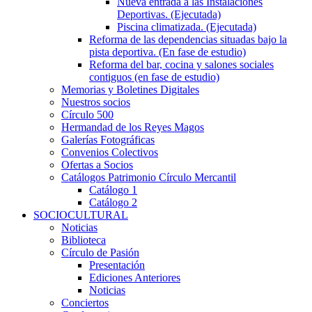
Nueva entrada a las Instalaciones
Deportivas. (Ejecutada)
Piscina climatizada. (Ejecutada)
Reforma de las dependencias situadas bajo la
pista deportiva. (En fase de estudio)
Reforma del bar, cocina y salones sociales
contiguos (en fase de estudio)
Memorias y Boletines Digitales
Nuestros socios
Círculo 500
Hermandad de los Reyes Magos
Galerías Fotográficas
Convenios Colectivos
Ofertas a Socios
Catálogos Patrimonio Círculo Mercantil
Catálogo 1
Catálogo 2
SOCIOCULTURAL
Noticias
Biblioteca
Círculo de Pasión
Presentación
Ediciones Anteriores
Noticias
Conciertos