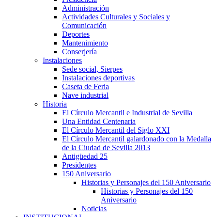
Administración
Actividades Culturales y Sociales y
Comunicación
Deportes
Mantenimiento
Conserjería
Instalaciones
Sede social, Sierpes
Instalaciones deportivas
Caseta de Feria
Nave industrial
Historia
El Círculo Mercantil e Industrial de Sevilla
Una Entidad Centenaria
El Círculo Mercantil del Siglo XXI
El Círculo Mercantil galardonado con la Medalla
de la Ciudad de Sevilla 2013
Antigüedad 25
Presidentes
150 Aniversario
Historias y Personajes del 150 Aniversario
Historias y Personajes del 150
Aniversario
Noticias