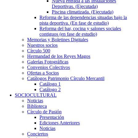
Nueva entrada a las Instalaciones
Deportivas. (Ejecutada)
Piscina climatizada. (Ejecutada)
Reforma de las dependencias situadas bajo la
pista deportiva. (En fase de estudio)
Reforma del bar, cocina y salones sociales
contiguos (en fase de estudio)
Memorias y Boletines Digitales
Nuestros socios
Círculo 500
Hermandad de los Reyes Magos
Galerías Fotográficas
Convenios Colectivos
Ofertas a Socios
Catálogos Patrimonio Círculo Mercantil
Catálogo 1
Catálogo 2
SOCIOCULTURAL
Noticias
Biblioteca
Círculo de Pasión
Presentación
Ediciones Anteriores
Noticias
Conciertos