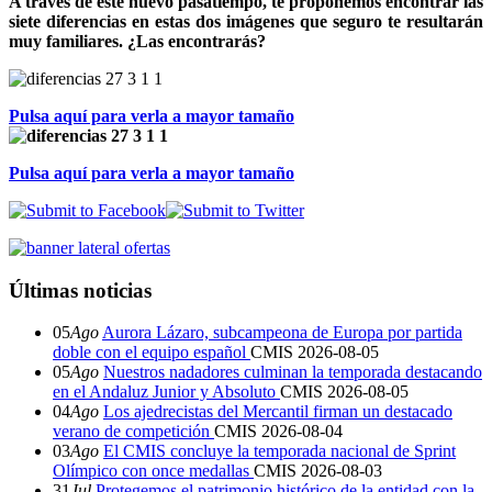
A través de este nuevo pasatiempo, te proponemos encontrar las
siete diferencias en estas dos imágenes que seguro te resultarán
muy familiares. ¿Las encontrarás?
Pulsa aquí para verla a mayor tamaño
Pulsa aquí para verla a mayor tamaño
Últimas noticias
05
Ago
Aurora Lázaro, subcampeona de Europa por partida
doble con el equipo español
CMIS
2026-08-05
05
Ago
Nuestros nadadores culminan la temporada destacando
en el Andaluz Junior y Absoluto
CMIS
2026-08-05
04
Ago
Los ajedrecistas del Mercantil firman un destacado
verano de competición
CMIS
2026-08-04
03
Ago
El CMIS concluye la temporada nacional de Sprint
Olímpico con once medallas
CMIS
2026-08-03
31
Jul
Protegemos el patrimonio histórico de la entidad con la