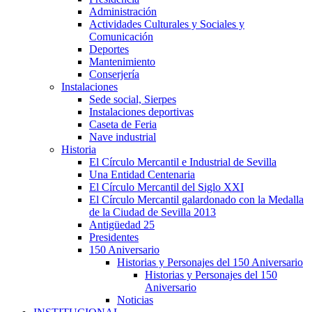
Administración
Actividades Culturales y Sociales y
Comunicación
Deportes
Mantenimiento
Conserjería
Instalaciones
Sede social, Sierpes
Instalaciones deportivas
Caseta de Feria
Nave industrial
Historia
El Círculo Mercantil e Industrial de Sevilla
Una Entidad Centenaria
El Círculo Mercantil del Siglo XXI
El Círculo Mercantil galardonado con la Medalla
de la Ciudad de Sevilla 2013
Antigüedad 25
Presidentes
150 Aniversario
Historias y Personajes del 150 Aniversario
Historias y Personajes del 150
Aniversario
Noticias