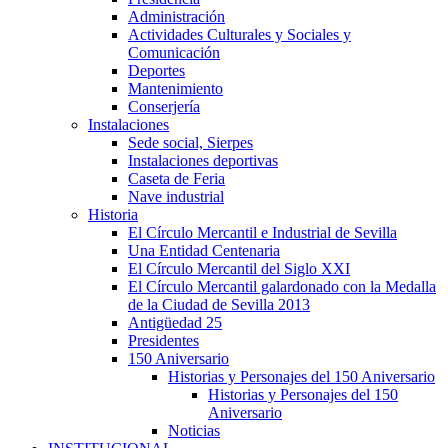
Administración
Actividades Culturales y Sociales y
Comunicación
Deportes
Mantenimiento
Conserjería
Instalaciones
Sede social, Sierpes
Instalaciones deportivas
Caseta de Feria
Nave industrial
Historia
El Círculo Mercantil e Industrial de Sevilla
Una Entidad Centenaria
El Círculo Mercantil del Siglo XXI
El Círculo Mercantil galardonado con la Medalla
de la Ciudad de Sevilla 2013
Antigüedad 25
Presidentes
150 Aniversario
Historias y Personajes del 150 Aniversario
Historias y Personajes del 150
Aniversario
Noticias