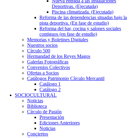
Nueva entrada a las Instalaciones
Deportivas. (Ejecutada)
Piscina climatizada. (Ejecutada)
Reforma de las dependencias situadas bajo la
pista deportiva. (En fase de estudio)
Reforma del bar, cocina y salones sociales
contiguos (en fase de estudio)
Memorias y Boletines Digitales
Nuestros socios
Círculo 500
Hermandad de los Reyes Magos
Galerías Fotográficas
Convenios Colectivos
Ofertas a Socios
Catálogos Patrimonio Círculo Mercantil
Catálogo 1
Catálogo 2
SOCIOCULTURAL
Noticias
Biblioteca
Círculo de Pasión
Presentación
Ediciones Anteriores
Noticias
Conciertos