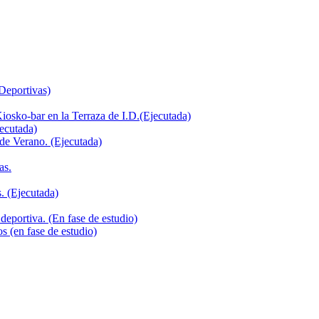
 Deportivas)
iosko-bar en la Terraza de I.D.(Ejecutada)
jecutada)
de Verano. (Ejecutada)
as.
. (Ejecutada)
deportiva. (En fase de estudio)
s (en fase de estudio)