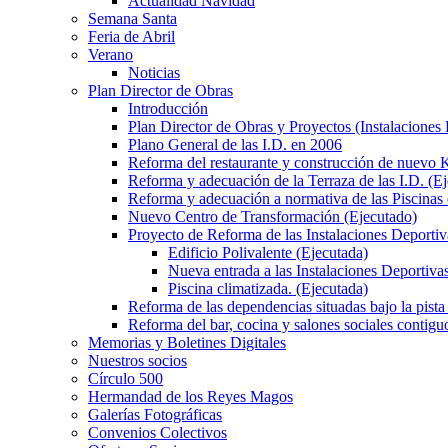
Actualidad Navidad
Semana Santa
Feria de Abril
Verano
Noticias
Plan Director de Obras
Introducción
Plan Director de Obras y Proyectos (Instalaciones
Plano General de las I.D. en 2006
Reforma del restaurante y construcción de nuevo K
Reforma y adecuación de la Terraza de las I.D. (E
Reforma y adecuación a normativa de las Piscinas 
Nuevo Centro de Transformación (Ejecutado)
Proyecto de Reforma de las Instalaciones Deportiv
Edificio Polivalente (Ejecutada)
Nueva entrada a las Instalaciones Deportivas
Piscina climatizada. (Ejecutada)
Reforma de las dependencias situadas bajo la pista 
Reforma del bar, cocina y salones sociales contiguo
Memorias y Boletines Digitales
Nuestros socios
Círculo 500
Hermandad de los Reyes Magos
Galerías Fotográficas
Convenios Colectivos