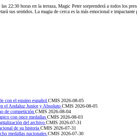
de las 22:30 horas en la terraza, Magic Peter sorprenderá a todos los pr
 retará sus sentidos. La magia de cerca es la más emocional e impactante
le con el equipo español
CMIS
2026-08-05
en el Andaluz Junior y Absoluto
CMIS
2026-08-05
ano de competición
CMIS
2026-08-04
mpico con once medallas
CMIS
2026-08-03
igitalización del archivo
CMIS
2026-07-31
cional de su historia
CMIS
2026-07-31
cho medallas nacionales
CMIS
2026-07-30