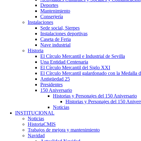
Deportes
Mantenimiento
Conserjería
Instalaciones
Sede social, Sierpes
Instalaciones deportivas
Caseta de Feria
Nave industrial
Historia
El Círculo Mercantil e Industrial de Sevilla
Una Entidad Centenaria
El Círculo Mercantil del Siglo XXI
El Círculo Mercantil galardonado con la Medalla d
Antigüedad 25
Presidentes
150 Aniversario
Historias y Personajes del 150 Aniversario
Historias y Personajes del 150 Aniver
Noticias
INSTITUCIONAL
Noticias
HistoriaCMIS
Trabajos de mejora y mantenimiento
Navidad