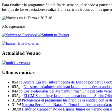
Para finalizar la programación del fin de semana, el sábado a partir 
los ojos de los espectadores realizará una serie de trucos con los que
¡Os esperamos!
Actualidad Verano
Últimas noticias
05
Ago
Aurora Lázaro, subcampeona de Europa por partida dob
05
Ago
Nuestros nadadores culminan la temporada destacando 
04
Ago
Los ajedrecistas del Mercantil firman un destacado ver
03
Ago
El CMIS concluye la temporada nacional de Sprint Olí
31
Jul
Protegemos el patrimonio histórico de la entidad con la d
31
Jul
Nuestra Sección de Natación firma la mejor temporada na
30
Jul
Histórico Campeonato de España Junior de Verano con o