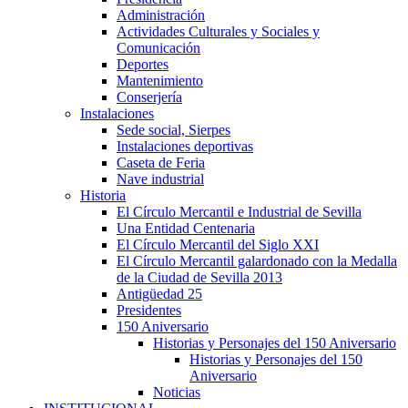
Administración
Actividades Culturales y Sociales y
Comunicación
Deportes
Mantenimiento
Conserjería
Instalaciones
Sede social, Sierpes
Instalaciones deportivas
Caseta de Feria
Nave industrial
Historia
El Círculo Mercantil e Industrial de Sevilla
Una Entidad Centenaria
El Círculo Mercantil del Siglo XXI
El Círculo Mercantil galardonado con la Medalla
de la Ciudad de Sevilla 2013
Antigüedad 25
Presidentes
150 Aniversario
Historias y Personajes del 150 Aniversario
Historias y Personajes del 150
Aniversario
Noticias