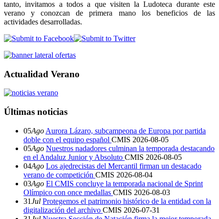
tanto, invitamos a todos a que visiten la Ludoteca durante este
verano y conozcan de primera mano los beneficios de las
actividades desarrolladas.
Actualidad Verano
Últimas noticias
05
Ago
Aurora Lázaro, subcampeona de Europa por partida
doble con el equipo español
CMIS
2026-08-05
05
Ago
Nuestros nadadores culminan la temporada destacando
en el Andaluz Junior y Absoluto
CMIS
2026-08-05
04
Ago
Los ajedrecistas del Mercantil firman un destacado
verano de competición
CMIS
2026-08-04
03
Ago
El CMIS concluye la temporada nacional de Sprint
Olímpico con once medallas
CMIS
2026-08-03
31
Jul
Protegemos el patrimonio histórico de la entidad con la
digitalización del archivo
CMIS
2026-07-31
31
Jul
Nuestra Sección de Natación firma la mejor temporada