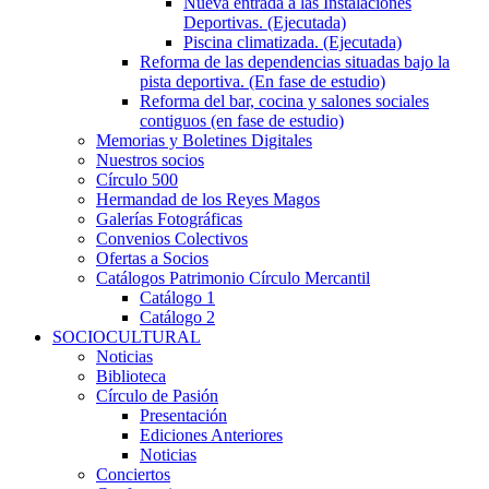
Nueva entrada a las Instalaciones
Deportivas. (Ejecutada)
Piscina climatizada. (Ejecutada)
Reforma de las dependencias situadas bajo la
pista deportiva. (En fase de estudio)
Reforma del bar, cocina y salones sociales
contiguos (en fase de estudio)
Memorias y Boletines Digitales
Nuestros socios
Círculo 500
Hermandad de los Reyes Magos
Galerías Fotográficas
Convenios Colectivos
Ofertas a Socios
Catálogos Patrimonio Círculo Mercantil
Catálogo 1
Catálogo 2
SOCIOCULTURAL
Noticias
Biblioteca
Círculo de Pasión
Presentación
Ediciones Anteriores
Noticias
Conciertos