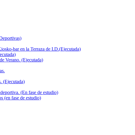
 Deportivas)
iosko-bar en la Terraza de I.D.(Ejecutada)
jecutada)
de Verano. (Ejecutada)
as.
. (Ejecutada)
deportiva. (En fase de estudio)
s (en fase de estudio)