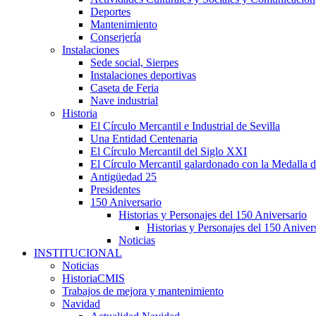
Deportes
Mantenimiento
Conserjería
Instalaciones
Sede social, Sierpes
Instalaciones deportivas
Caseta de Feria
Nave industrial
Historia
El Círculo Mercantil e Industrial de Sevilla
Una Entidad Centenaria
El Círculo Mercantil del Siglo XXI
El Círculo Mercantil galardonado con la Medalla d
Antigüedad 25
Presidentes
150 Aniversario
Historias y Personajes del 150 Aniversario
Historias y Personajes del 150 Aniver
Noticias
INSTITUCIONAL
Noticias
HistoriaCMIS
Trabajos de mejora y mantenimiento
Navidad