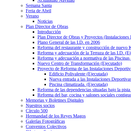
Actualidad Navidad
Semana Santa
Feria de Abril
Verano
Noticias
Plan Director de Obras
Introducción
Plan Director de Obras y Proyectos (Instalaciones
Plano General de las I.D. en 2006
Reforma del restaurante y construcción de nuevo K
Reforma y adecuación de la Terraza de las I.D. (E
Reforma y adecuación a normativa de las Piscinas 
Nuevo Centro de Transformación (Ejecutado)
Proyecto de Reforma de las Instalaciones Deportiv
Edificio Polivalente (Ejecutada)
Nueva entrada a las Instalaciones Deportivas
Piscina climatizada. (Ejecutada)
Reforma de las dependencias situadas bajo la pista 
Reforma del bar, cocina y salones sociales contiguo
Memorias y Boletines Digitales
Nuestros socios
Círculo 500
Hermandad de los Reyes Magos
Galerías Fotográficas
Convenios Colectivos