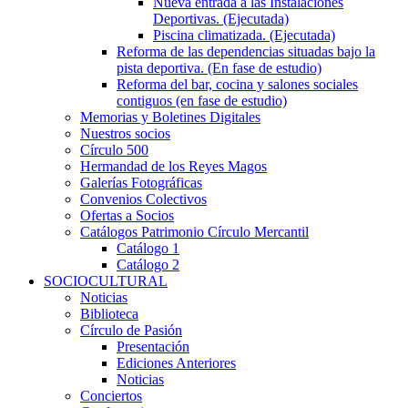
Nueva entrada a las Instalaciones
Deportivas. (Ejecutada)
Piscina climatizada. (Ejecutada)
Reforma de las dependencias situadas bajo la
pista deportiva. (En fase de estudio)
Reforma del bar, cocina y salones sociales
contiguos (en fase de estudio)
Memorias y Boletines Digitales
Nuestros socios
Círculo 500
Hermandad de los Reyes Magos
Galerías Fotográficas
Convenios Colectivos
Ofertas a Socios
Catálogos Patrimonio Círculo Mercantil
Catálogo 1
Catálogo 2
SOCIOCULTURAL
Noticias
Biblioteca
Círculo de Pasión
Presentación
Ediciones Anteriores
Noticias
Conciertos