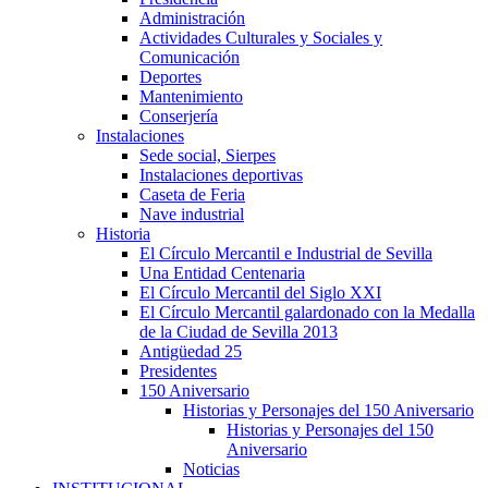
Administración
Actividades Culturales y Sociales y
Comunicación
Deportes
Mantenimiento
Conserjería
Instalaciones
Sede social, Sierpes
Instalaciones deportivas
Caseta de Feria
Nave industrial
Historia
El Círculo Mercantil e Industrial de Sevilla
Una Entidad Centenaria
El Círculo Mercantil del Siglo XXI
El Círculo Mercantil galardonado con la Medalla
de la Ciudad de Sevilla 2013
Antigüedad 25
Presidentes
150 Aniversario
Historias y Personajes del 150 Aniversario
Historias y Personajes del 150
Aniversario
Noticias