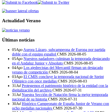
Actualidad Verano
Últimas noticias
05
Ago
Aurora Lázaro, subcampeona de Europa por partida
doble con el equipo español
CMIS
2026-08-05
05
Ago
Nuestros nadadores culminan la temporada destacando
en el Andaluz Junior y Absoluto
CMIS
2026-08-05
04
Ago
Los ajedrecistas del Mercantil firman un destacado
verano de competición
CMIS
2026-08-04
03
Ago
El CMIS concluye la temporada nacional de Sprint
Olímpico con once medallas
CMIS
2026-08-03
31
Jul
Protegemos el patrimonio histórico de la entidad con la
digitalización del archivo
CMIS
2026-07-31
31
Jul
Nuestra Sección de Natación firma la mejor temporada
nacional de su historia
CMIS
2026-07-31
30
Jul
Histórico Campeonato de España Junior de Verano con
ocho medallas nacionales
CMIS
2026-07-30