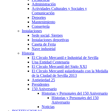
Administración
Actividades Culturales y Sociales y
Comunicación
Deportes
Mantenimiento
Conserjería
Instalaciones
Sede social, Sierpes
Instalaciones deportivas
Caseta de Feria
Nave industrial
Historia
El Círculo Mercantil e Industrial de Sevilla
Una Entidad Centenaria
El Círculo Mercantil del Siglo XXI
El Círculo Mercantil galardonado con la Medalla
de la Ciudad de Sevilla 2013
Antigüedad 25
Presidentes
150 Aniversario
Historias y Personajes del 150 Aniversario
Historias y Personajes del 150
Aniversario
Noticias