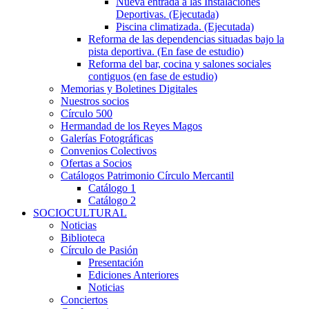
Nueva entrada a las Instalaciones
Deportivas. (Ejecutada)
Piscina climatizada. (Ejecutada)
Reforma de las dependencias situadas bajo la
pista deportiva. (En fase de estudio)
Reforma del bar, cocina y salones sociales
contiguos (en fase de estudio)
Memorias y Boletines Digitales
Nuestros socios
Círculo 500
Hermandad de los Reyes Magos
Galerías Fotográficas
Convenios Colectivos
Ofertas a Socios
Catálogos Patrimonio Círculo Mercantil
Catálogo 1
Catálogo 2
SOCIOCULTURAL
Noticias
Biblioteca
Círculo de Pasión
Presentación
Ediciones Anteriores
Noticias
Conciertos