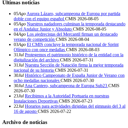
Últimas noticias
05
Ago
Aurora Lázaro, subcampeona de Europa por partida
doble con el equipo español
CMIS
2026-08-05
05
Ago
Nuestros nadadores culminan la temporada destacando
en el Andaluz Junior y Absoluto
CMIS
2026-08-05
04
Ago
Los ajedrecistas del Mercantil firman un destacado
verano de competición
CMIS
2026-08-04
03
Ago
El CMIS concluye la temporada nacional de Sprint
Olímpico con once medallas
CMIS
2026-08-03
31
Jul
Protegemos el patrimonio histórico de la entidad con la
digitalización del archivo
CMIS
2026-07-31
31
Jul
Nuestra Sección de Natación firma la mejor temporada
nacional de su historia
CMIS
2026-07-31
30
Jul
Histórico Campeonato de España Junior de Verano con
ocho medallas nacionales
CMIS
2026-07-30
30
Jul
Ana Cantero, subcampeona de Europa Sub23
CMIS
2026-07-30
23
Jul
Recibimos a la Autoridad Portuaria en nuestras
Instalaciones Deportivas
CMIS
2026-07-23
22
Jul
Horarios para actividades dirigidas del gimnasio del 3 al
16 de agosto
CMIS
2026-07-22
Archivo de noticias