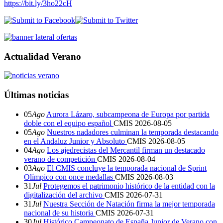
https://bit.ly/3ho22cH
Actualidad Verano
Últimas noticias
05
Ago
Aurora Lázaro, subcampeona de Europa por partida
doble con el equipo español
CMIS
2026-08-05
05
Ago
Nuestros nadadores culminan la temporada destacando
en el Andaluz Junior y Absoluto
CMIS
2026-08-05
04
Ago
Los ajedrecistas del Mercantil firman un destacado
verano de competición
CMIS
2026-08-04
03
Ago
El CMIS concluye la temporada nacional de Sprint
Olímpico con once medallas
CMIS
2026-08-03
31
Jul
Protegemos el patrimonio histórico de la entidad con la
digitalización del archivo
CMIS
2026-07-31
31
Jul
Nuestra Sección de Natación firma la mejor temporada
nacional de su historia
CMIS
2026-07-31
30
Jul
Histórico Campeonato de España Junior de Verano con