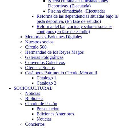
Nueva entrada a las Instalaciones
Deportivas. (Ejecutada)
Piscina climatizada. (Ejecutada)
Reforma de las dependencias situadas bajo la
pista deportiva. (En fase de estudio)
Reforma del bar, cocina y salones sociales
contiguos (en fase de estudio)
Memorias y Boletines Digitales
Nuestros socios
Círculo 500
Hermandad de los Reyes Magos
Galerías Fotográficas
Convenios Colectivos
Ofertas a Socios
Catálogos Patrimonio Círculo Mercantil
Catálogo 1
Catálogo 2
SOCIOCULTURAL
Noticias
Biblioteca
Círculo de Pasión
Presentación
Ediciones Anteriores
Noticias
Conciertos