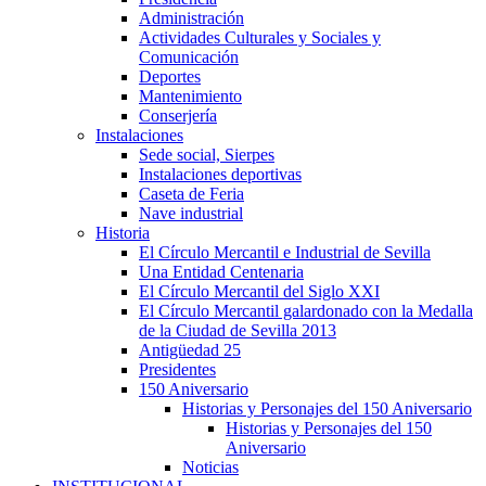
Administración
Actividades Culturales y Sociales y
Comunicación
Deportes
Mantenimiento
Conserjería
Instalaciones
Sede social, Sierpes
Instalaciones deportivas
Caseta de Feria
Nave industrial
Historia
El Círculo Mercantil e Industrial de Sevilla
Una Entidad Centenaria
El Círculo Mercantil del Siglo XXI
El Círculo Mercantil galardonado con la Medalla
de la Ciudad de Sevilla 2013
Antigüedad 25
Presidentes
150 Aniversario
Historias y Personajes del 150 Aniversario
Historias y Personajes del 150
Aniversario
Noticias