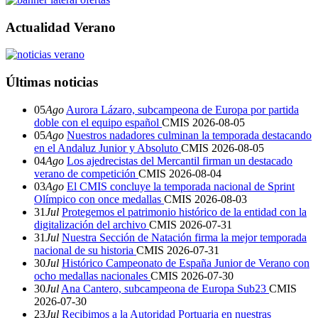
Actualidad Verano
Últimas noticias
05
Ago
Aurora Lázaro, subcampeona de Europa por partida
doble con el equipo español
CMIS
2026-08-05
05
Ago
Nuestros nadadores culminan la temporada destacando
en el Andaluz Junior y Absoluto
CMIS
2026-08-05
04
Ago
Los ajedrecistas del Mercantil firman un destacado
verano de competición
CMIS
2026-08-04
03
Ago
El CMIS concluye la temporada nacional de Sprint
Olímpico con once medallas
CMIS
2026-08-03
31
Jul
Protegemos el patrimonio histórico de la entidad con la
digitalización del archivo
CMIS
2026-07-31
31
Jul
Nuestra Sección de Natación firma la mejor temporada
nacional de su historia
CMIS
2026-07-31
30
Jul
Histórico Campeonato de España Junior de Verano con
ocho medallas nacionales
CMIS
2026-07-30
30
Jul
Ana Cantero, subcampeona de Europa Sub23
CMIS
2026-07-30
23
Jul
Recibimos a la Autoridad Portuaria en nuestras