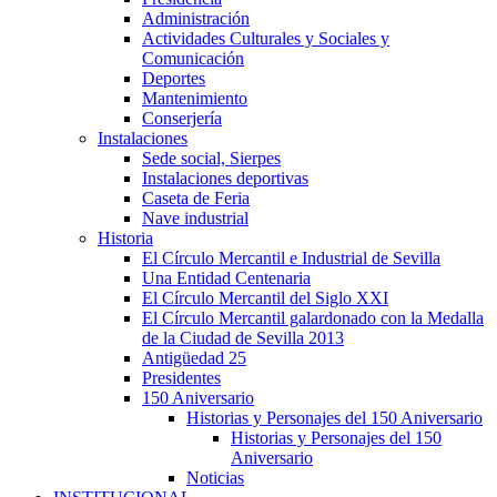
Administración
Actividades Culturales y Sociales y
Comunicación
Deportes
Mantenimiento
Conserjería
Instalaciones
Sede social, Sierpes
Instalaciones deportivas
Caseta de Feria
Nave industrial
Historia
El Círculo Mercantil e Industrial de Sevilla
Una Entidad Centenaria
El Círculo Mercantil del Siglo XXI
El Círculo Mercantil galardonado con la Medalla
de la Ciudad de Sevilla 2013
Antigüedad 25
Presidentes
150 Aniversario
Historias y Personajes del 150 Aniversario
Historias y Personajes del 150
Aniversario
Noticias