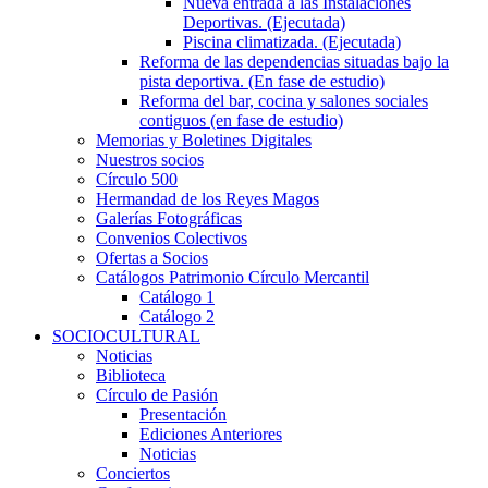
Nueva entrada a las Instalaciones
Deportivas. (Ejecutada)
Piscina climatizada. (Ejecutada)
Reforma de las dependencias situadas bajo la
pista deportiva. (En fase de estudio)
Reforma del bar, cocina y salones sociales
contiguos (en fase de estudio)
Memorias y Boletines Digitales
Nuestros socios
Círculo 500
Hermandad de los Reyes Magos
Galerías Fotográficas
Convenios Colectivos
Ofertas a Socios
Catálogos Patrimonio Círculo Mercantil
Catálogo 1
Catálogo 2
SOCIOCULTURAL
Noticias
Biblioteca
Círculo de Pasión
Presentación
Ediciones Anteriores
Noticias
Conciertos