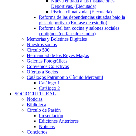
Nueva entrada a las Instalaciones
Deportivas. (Ejecutada)
Piscina climatizada. (Ejecutada)
Reforma de las dependencias situadas bajo la
pista deportiva. (En fase de estudio)
Reforma del bar, cocina y salones sociales
contiguos (en fase de estudio)
Memorias y Boletines Digitales
Nuestros socios
Círculo 500
Hermandad de los Reyes Magos
Galerías Fotográficas
Convenios Colectivos
Ofertas a Socios
Catálogos Patrimonio Círculo Mercantil
Catálogo 1
Catálogo 2
SOCIOCULTURAL
Noticias
Biblioteca
Círculo de Pasión
Presentación
Ediciones Anteriores
Noticias
Conciertos