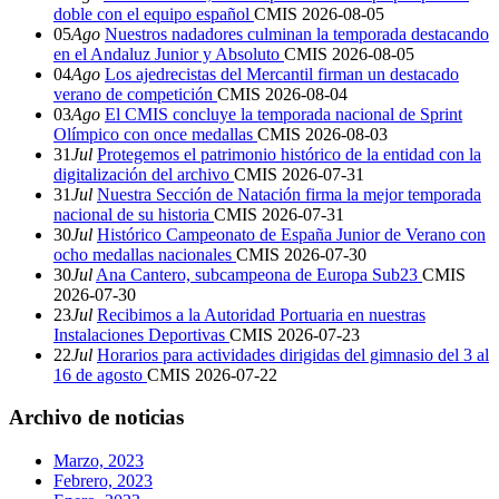
doble con el equipo español
CMIS
2026-08-05
05
Ago
Nuestros nadadores culminan la temporada destacando
en el Andaluz Junior y Absoluto
CMIS
2026-08-05
04
Ago
Los ajedrecistas del Mercantil firman un destacado
verano de competición
CMIS
2026-08-04
03
Ago
El CMIS concluye la temporada nacional de Sprint
Olímpico con once medallas
CMIS
2026-08-03
31
Jul
Protegemos el patrimonio histórico de la entidad con la
digitalización del archivo
CMIS
2026-07-31
31
Jul
Nuestra Sección de Natación firma la mejor temporada
nacional de su historia
CMIS
2026-07-31
30
Jul
Histórico Campeonato de España Junior de Verano con
ocho medallas nacionales
CMIS
2026-07-30
30
Jul
Ana Cantero, subcampeona de Europa Sub23
CMIS
2026-07-30
23
Jul
Recibimos a la Autoridad Portuaria en nuestras
Instalaciones Deportivas
CMIS
2026-07-23
22
Jul
Horarios para actividades dirigidas del gimnasio del 3 al
16 de agosto
CMIS
2026-07-22
Archivo de noticias
Marzo, 2023
Febrero, 2023