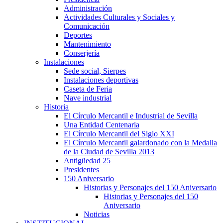
Administración
Actividades Culturales y Sociales y
Comunicación
Deportes
Mantenimiento
Conserjería
Instalaciones
Sede social, Sierpes
Instalaciones deportivas
Caseta de Feria
Nave industrial
Historia
El Círculo Mercantil e Industrial de Sevilla
Una Entidad Centenaria
El Círculo Mercantil del Siglo XXI
El Círculo Mercantil galardonado con la Medalla
de la Ciudad de Sevilla 2013
Antigüedad 25
Presidentes
150 Aniversario
Historias y Personajes del 150 Aniversario
Historias y Personajes del 150
Aniversario
Noticias