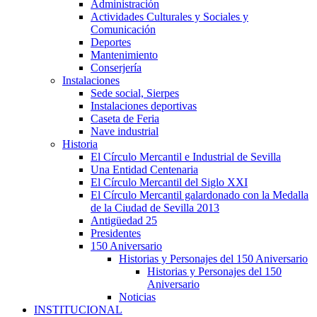
Administración
Actividades Culturales y Sociales y
Comunicación
Deportes
Mantenimiento
Conserjería
Instalaciones
Sede social, Sierpes
Instalaciones deportivas
Caseta de Feria
Nave industrial
Historia
El Círculo Mercantil e Industrial de Sevilla
Una Entidad Centenaria
El Círculo Mercantil del Siglo XXI
El Círculo Mercantil galardonado con la Medalla
de la Ciudad de Sevilla 2013
Antigüedad 25
Presidentes
150 Aniversario
Historias y Personajes del 150 Aniversario
Historias y Personajes del 150
Aniversario
Noticias
INSTITUCIONAL