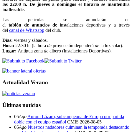
las 22:00 h. De jueves a domingos el horario se mantendrá
inalterable.
Las películas se anunciarán en
el
tablón de anuncios
de
instalaciones deportivas y a través
del
canal de Whatsapp
del club.
Días:
viernes y sábados.
Hora:
22:30 h. (la hora
de
proyección dependerá
de
la luz solar).
Lugar:
Antigua zona
de
albero (Instalaciones Deportivas).
Actualidad Verano
Últimas noticias
05
Ago
Aurora Lázaro, subcampeona de Europa por partida
doble con el equipo español
CMIS
2026-08-05
05
Ago
Nuestros nadadores culminan la temporada destacando