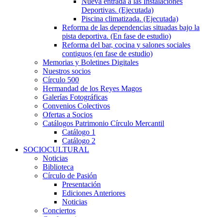
Nueva entrada a las Instalaciones
Deportivas. (Ejecutada)
Piscina climatizada. (Ejecutada)
Reforma de las dependencias situadas bajo la
pista deportiva. (En fase de estudio)
Reforma del bar, cocina y salones sociales
contiguos (en fase de estudio)
Memorias y Boletines Digitales
Nuestros socios
Círculo 500
Hermandad de los Reyes Magos
Galerías Fotográficas
Convenios Colectivos
Ofertas a Socios
Catálogos Patrimonio Círculo Mercantil
Catálogo 1
Catálogo 2
SOCIOCULTURAL
Noticias
Biblioteca
Círculo de Pasión
Presentación
Ediciones Anteriores
Noticias
Conciertos