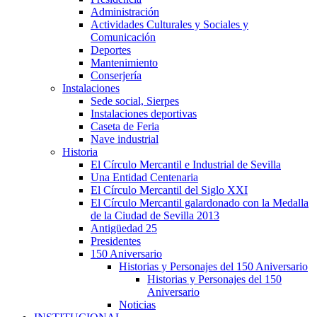
Administración
Actividades Culturales y Sociales y
Comunicación
Deportes
Mantenimiento
Conserjería
Instalaciones
Sede social, Sierpes
Instalaciones deportivas
Caseta de Feria
Nave industrial
Historia
El Círculo Mercantil e Industrial de Sevilla
Una Entidad Centenaria
El Círculo Mercantil del Siglo XXI
El Círculo Mercantil galardonado con la Medalla
de la Ciudad de Sevilla 2013
Antigüedad 25
Presidentes
150 Aniversario
Historias y Personajes del 150 Aniversario
Historias y Personajes del 150
Aniversario
Noticias