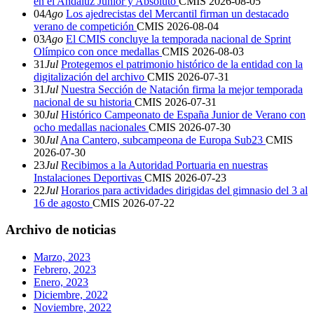
en el Andaluz Junior y Absoluto
CMIS
2026-08-05
04
Ago
Los ajedrecistas del Mercantil firman un destacado
verano de competición
CMIS
2026-08-04
03
Ago
El CMIS concluye la temporada nacional de Sprint
Olímpico con once medallas
CMIS
2026-08-03
31
Jul
Protegemos el patrimonio histórico de la entidad con la
digitalización del archivo
CMIS
2026-07-31
31
Jul
Nuestra Sección de Natación firma la mejor temporada
nacional de su historia
CMIS
2026-07-31
30
Jul
Histórico Campeonato de España Junior de Verano con
ocho medallas nacionales
CMIS
2026-07-30
30
Jul
Ana Cantero, subcampeona de Europa Sub23
CMIS
2026-07-30
23
Jul
Recibimos a la Autoridad Portuaria en nuestras
Instalaciones Deportivas
CMIS
2026-07-23
22
Jul
Horarios para actividades dirigidas del gimnasio del 3 al
16 de agosto
CMIS
2026-07-22
Archivo de noticias
Marzo, 2023
Febrero, 2023
Enero, 2023
Diciembre, 2022
Noviembre, 2022