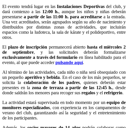
El evento tendrá lugar en las
Instalaciones Deportivas
del club, y
dará comienzo a las
12:00 h.
, aunque los niños y niñas deberán
presentarse
a partir de las 11:00 h. para acreditarse
a la entrada.
Una vez acreditados, serán agrupados según su año de nacimiento y
distribuidos por distintas zonas de actividades, que incluirán
espacios como la ludoteca, la sala de kárate y el polideportivo, entre
otros.
El
plazo de inscripción
permanecerá abierto
hasta el miércoles 2
de septiembre
, y las solicitudes deberán formalizarse
exclusivamente a través del formulario
en línea habilitado para el
evento, al que puede acceder
pulsando aquí
.
Al término de las actividades, cada niño o niña será obsequiado con
un pequeño
aperitivo y bebida
. En el caso de los más pequeños, se
solicita la
colaboración de los padres
, quienes deberán estar
presentes en la
zona de terraza a partir de las 12:45 h.
, desde
donde saldrán los menores para recoger sus
regalos
y el
refrigerio
.
La actividad estará supervisada en todo momento por un
equipo de
monitores especializados
, con experiencia en los campamentos de
verano del club, garantizando así la seguridad y el entretenimiento
de los participantes.
Además, los
socios mayores de 14 años
podrán colaborar como