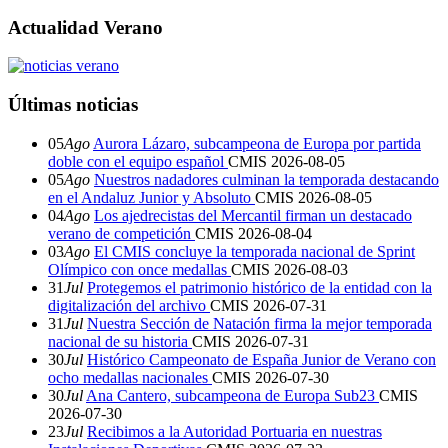
Actualidad Verano
Últimas noticias
05
Ago
Aurora Lázaro, subcampeona de Europa por partida
doble con el equipo español
CMIS
2026-08-05
05
Ago
Nuestros nadadores culminan la temporada destacando
en el Andaluz Junior y Absoluto
CMIS
2026-08-05
04
Ago
Los ajedrecistas del Mercantil firman un destacado
verano de competición
CMIS
2026-08-04
03
Ago
El CMIS concluye la temporada nacional de Sprint
Olímpico con once medallas
CMIS
2026-08-03
31
Jul
Protegemos el patrimonio histórico de la entidad con la
digitalización del archivo
CMIS
2026-07-31
31
Jul
Nuestra Sección de Natación firma la mejor temporada
nacional de su historia
CMIS
2026-07-31
30
Jul
Histórico Campeonato de España Junior de Verano con
ocho medallas nacionales
CMIS
2026-07-30
30
Jul
Ana Cantero, subcampeona de Europa Sub23
CMIS
2026-07-30
23
Jul
Recibimos a la Autoridad Portuaria en nuestras