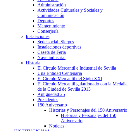
Administración
Actividades Culturales y Sociales y
Comunicación
Deportes
Mantenimiento
Conserjería
Instalaciones
Sede social, Sierpes
Instalaciones deportivas
Caseta de Feria
Nave industrial
Historia
El Círculo Mercantil e Industrial de Sevilla
Una Entidad Centenaria
El Círculo Mercantil del Siglo XXI
El Círculo Mercantil galardonado con la Medalla
de la Ciudad de Sevilla 2013
Antigüedad 25
Presidentes
150 Aniversario
Historias y Personajes del 150 Aniversario
Historias y Personajes del 150
Aniversario
Noticias