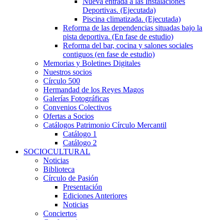
Nueva entrada a las Instalaciones
Deportivas. (Ejecutada)
Piscina climatizada. (Ejecutada)
Reforma de las dependencias situadas bajo la
pista deportiva. (En fase de estudio)
Reforma del bar, cocina y salones sociales
contiguos (en fase de estudio)
Memorias y Boletines Digitales
Nuestros socios
Círculo 500
Hermandad de los Reyes Magos
Galerías Fotográficas
Convenios Colectivos
Ofertas a Socios
Catálogos Patrimonio Círculo Mercantil
Catálogo 1
Catálogo 2
SOCIOCULTURAL
Noticias
Biblioteca
Círculo de Pasión
Presentación
Ediciones Anteriores
Noticias
Conciertos